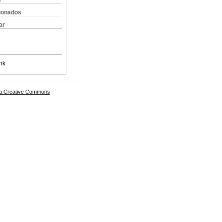
s
cionados
ar
nk
a Creative Commons