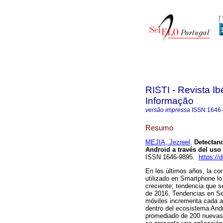
RISTI - Revista I
Informação
versão impressa
ISSN
1646
Resumo
MEJIA, Jezreel
.
Detectan
Android a través del uso
ISSN 1646-9895.
https://
En los últimos años, la co
utilizado en Smartphone l
creciente; tendencia que s
de 2016, Tendencias en Se
móviles incrementa cada añ
dentro del ecosistema Andr
promediado de 200 nuevas 