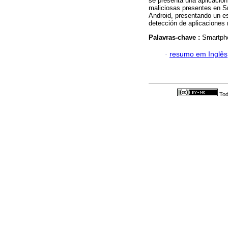
se presenta una aplicación
maliciosas presentes en S
Android, presentando un es
detección de aplicaciones 
Palavras-chave :
Smartpho
·
resumo em Inglês
Tod