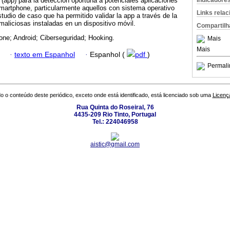
Indicadore
 (app) para la detección oportuna a potenciales aplicaciones
martphone, particularmente aquellos con sistema operativo
Links rela
tudio de caso que ha permitido validar la app a través de la
maliciosas instaladas en un dispositivo móvil.
Compartilh
ne; Android; Ciberseguridad; Hooking.
Mais
Mais
·
texto em Espanhol
·
Espanhol (
pdf
)
Permali
o o conteúdo deste periódico, exceto onde está identificado, está licenciado sob uma
Licenç
Rua Quinta do Roseiral, 76
4435-209 Rio Tinto, Portugal
Tel.: 224046958
aistic@gmail.com