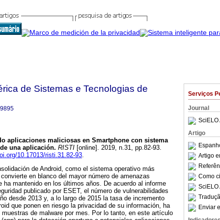
bérica de Sistemas e Tecnologias de
Serviços P
Journal
-9895
SciELO 
Artigo
do aplicaciones maliciosas en Smartphone con sistema
Espanho
 de una aplicación
.
RISTI
[online]. 2019, n.31, pp.82-93.
doi.org/10.17013/risti.31.82-93
.
Artigo 
Referên
nsolidación de Android, como el sistema operativo más
o convierte en blanco del mayor número de amenazas
Como cit
e ha mantenido en los últimos años. De acuerdo al informe
SciELO 
guridad publicado por ESET, el número de vulnerabilidades
Traduçã
o desde 2013 y, a lo largo de 2015 la tasa de incremento
oid que ponen en riesgo la privacidad de su información, ha
Enviar e
muestras de malware por mes. Por lo tanto, en este artículo