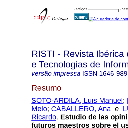
RISTI - Revista Ibérica
e Tecnologias de Infor
versão impressa
ISSN
1646-989
Resumo
SOTO-ARDILA, Luis Manuel
;
Melo
;
CABALLERO, Ana
e
L
Ricardo
.
Estudio de las opin
futuros maestros sobre el u