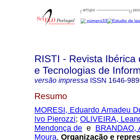
RISTI - Revista Ibérica
e Tecnologias de Infor
versão impressa
ISSN
1646-989
Resumo
MORESI, Eduardo Amadeu Du
Ivo Pierozzi
;
OLIVEIRA, Leand
Mendonça de
e
BRANDAO, A
Moura
.
Organização e repre