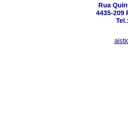
Rua Quint
4435-209 R
Tel
aist