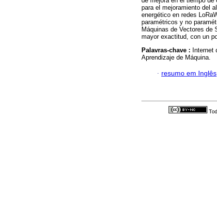
de mejora en el tiempo de 
para el mejoramiento del 
energético en redes LoRaW
paramétricos y no paramét
Máquinas de Vectores de So
mayor exactitud, con un p
Palavras-chave :
Internet
Aprendizaje de Máquina.
·
resumo em Inglês
Tod