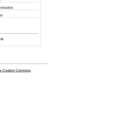
s
cionados
ar
nk
a Creative Commons