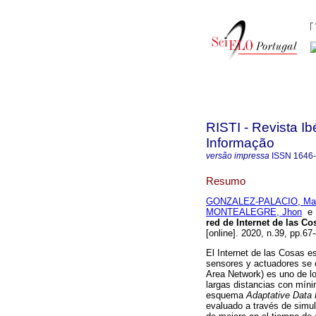
RISTI - Revista I
Informação
versão impressa
ISSN
1646
Resumo
GONZALEZ-PALACIO, Mau
MONTEALEGRE, Jhon
red de Internet de las 
[online]. 2020, n.39, pp.
El Internet de las Cosas es
sensores y actuadores se 
Area Network) es uno de l
largas distancias con mín
esquema
Adaptative Data
evaluado a través de simu