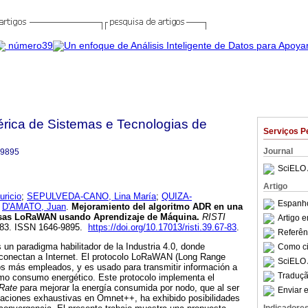
bérica de Sistemas e Tecnologias de
Serviços P
Journal
-9895
SciELO 
Artigo
ricio
;
SEPULVEDA-CANO, Lina María
;
QUIZA-
Espanho
e
D'AMATO, Juan
.
Mejoramiento del algoritmo ADR en una
Cosas LoRaWAN usando Aprendizaje de Máquina
.
RISTI
Artigo 
67-83. ISSN 1646-9895.
https://doi.org/10.17013/risti.39.67-83
.
Referên
 un paradigma habilitador de la Industria 4.0, donde
Como cit
conectan a Internet. El protocolo LoRaWAN (Long Range
SciELO 
os más empleados, y es usado para transmitir información a
Traduçã
imo consumo energético. Este protocolo implementa el
 Rate
para mejorar la energía consumida por nodo, que al ser
Enviar e
laciones exhaustivas en Omnet++, ha exhibido posibilidades