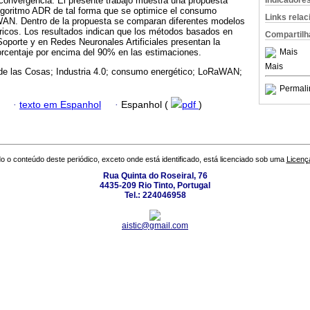
Indicadore
convergencia. El presente trabajo muestra una propuesta
algoritmo ADR de tal forma que se optimice el consumo
Links rela
AN. Dentro de la propuesta se comparan diferentes modelos
ricos. Los resultados indican que los métodos basados en
Compartilh
porte y en Redes Neuronales Artificiales presentan la
Mais
orcentaje por encima del 90% en las estimaciones.
Mais
 de las Cosas; Industria 4.0; consumo energético; LoRaWAN;
Permali
·
texto em Espanhol
·
Espanhol (
pdf
)
o o conteúdo deste periódico, exceto onde está identificado, está licenciado sob uma
Licenç
Rua Quinta do Roseiral, 76
4435-209 Rio Tinto, Portugal
Tel.: 224046958
aistic@gmail.com