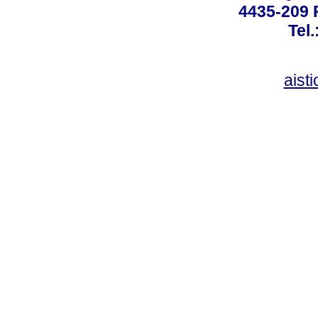
4435-209 R
Tel
aist