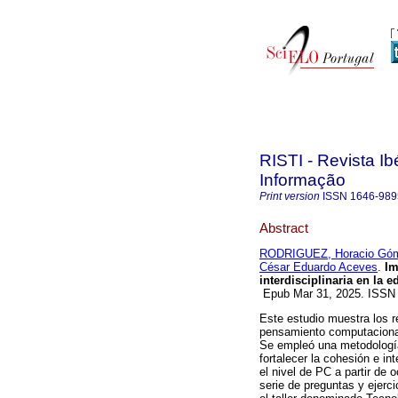
RISTI - Revista I
Informação
Print version
ISSN
1646-989
Abstract
RODRIGUEZ, Horacio Gó
César Eduardo Aceves
.
Im
interdisciplinaria en la 
Epub Mar 31, 2025. ISSN
Este estudio muestra los r
pensamiento computacional 
Se empleó una metodología 
fortalecer la cohesión e in
el nivel de PC a partir de
serie de preguntas y ejerc