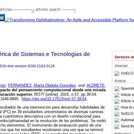
bérica de Sistemas e Tecnologias de
Services 
Journal
5
On-line version
ISSN
2183-0126
SciELO 
Article
mez
;
FERNANDEZ, María Obdulia González
and
ALDRETE,
Spanish
pacto del pensamiento computacional desde una mirada
educación superior.
RISTI
[online]. 2025, n.57, pp.39-54.
Article 
 1646-9895.
https://doi.org/10.17013/risti.57.39-54
.
Article 
esultados de una intervención para desarrollar habilidades de
How to c
(PC) en 39 estudiantes universitarios de diversas carreras.
SciELO 
cuantitativa descriptiva con un diseño correlacional para
Automati
terdisciplinariedad en la resolución de los problemas. Se midió
 ocho elementos. El instrumento de evaluación partió de una
Send thi
icios que los estudiantes resolvieron una vez que se terminó