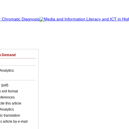
on Demand
Analytics
 (pdf)
in xml format
references
ite this article
Analytics
c translation
s article by e-mail