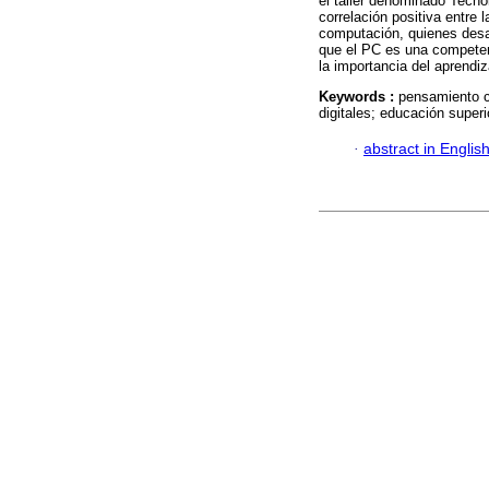
el taller denominado Tecno
correlación positiva entre 
computación, quienes desar
que el PC es una competenci
la importancia del aprendiz
Keywords :
pensamiento c
digitales; educación superi
·
abstract in Englis