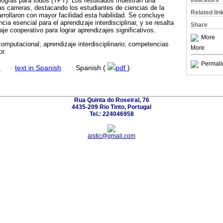
Indicators
logías para todos (TPT). Los resultados muestran una
las carreras, destacando los estudiantes de ciencias de la
Related lin
rollaron con mayor facilidad esta habilidad. Se concluye
a esencial para el aprendizaje interdisciplinar, y se resalta
Share
aje cooperativo para lograr aprendizajes significativos.
More
omputacional; aprendizaje interdisciplinario; competencias
More
or.
Permali
h
·
text in Spanish
·
Spanish (
pdf
)
Rua Quinta do Roseiral, 76
4435-209 Rio Tinto, Portugal
Tel.: 224046958
aistic@gmail.com