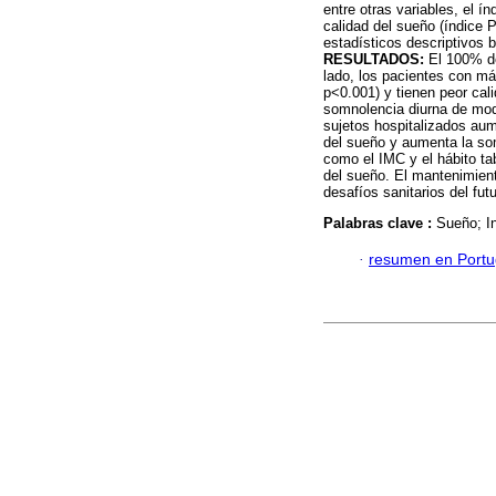
entre otras variables, el í
calidad del sueño (índice 
estadísticos descriptivos b
RESULTADOS:
El 100% de
lado, los pacientes con m
p<0.001) y tienen peor ca
somnolencia diurna de mo
sujetos hospitalizados aum
del sueño y aumenta la so
como el IMC y el hábito ta
del sueño. El mantenimient
desafíos sanitarios del futu
Palabras clave :
Sueño; In
·
resumen en Port