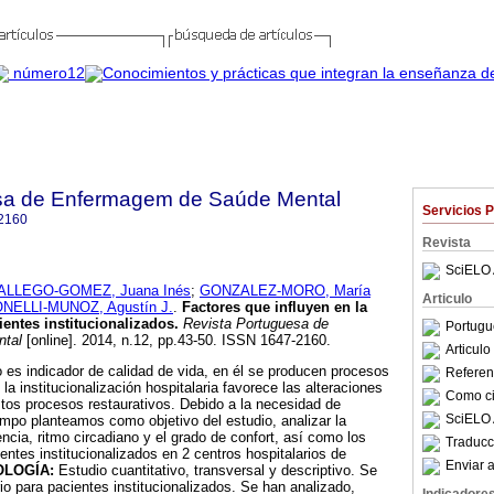
sa de Enfermagem de Saúde Mental
Servicios 
2160
Revista
SciELO 
ALLEGO-GOMEZ, Juana Inés
;
GONZALEZ-MORO, María
Articulo
NELLI-MUNOZ, Agustín J.
.
Factores que influyen en la
ientes institucionalizados
.
Revista Portuguesa de
Portugu
tal
[online]. 2014, n.12, pp.43-50. ISSN 1647-2160.
Articul
 es indicador de calidad de vida, en él se producen procesos
Referenc
la institucionalización hospitalaria favorece las alteraciones
Como cit
tos procesos restaurativos. Debido a la necesidad de
SciELO 
mpo planteamos como objetivo del estudio, analizar la
ncia, ritmo circadiano y el grado de confort, así como los
Traducc
entes institucionalizados en 2 centros hospitalarios de
Enviar a
LOGÍA:
Estudio cuantitativo, transversal y descriptivo. Se
io para pacientes institucionalizados. Se han analizado,