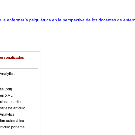
Personalizados
Analytics
és (pdf)
o en XML
ias del artículo
ar este artículo
Analytics
ión automática
rticulo por email