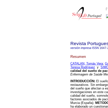
Revista Portugue
versión impresa
ISSN
1647-
Resumen
CATALAN, Tomás Vera
;
G
Teresa Rodríguez
y
SIMO
calidad del sueño de pac
Enfermagem de Saúde Men
INTRODUCCIÓN:
El sueño
restaurativos. Sin embargo 
del sueño que afectan a es
investigaciones en este ca
calidad del sueño, somnole
factores asociados de paci
Murcia (España).
METODO
ha elaborado un cuestionar