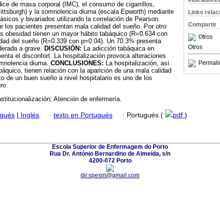
Indicadore
ndice de masa corporal (IMC), el consumo de cigarrillos,
Pittsburgh) y la somnolencia diurna (escala Epworth) mediante
Links rela
ásicos y bivariados utilizando la correlación de Pearson.
Compartir
 los pacientes presentan mala calidad del sueño. Por otro
ás obesidad tienen un mayor hábito tabáquico (R=0.634 con
Otros
lidad del sueño (R=0.339 con p=0.04). Un 70.3% presenta
Otros
derada a grave.
DISCUSIÓN:
La adicción tabáquica en
enta el disconfort. La hospitalización provoca alteraciones
mnolencia diurna.
CONCLUSIONES:
La hospitalización, así
Permali
báquico, tienen relación con la aparición de una mala calidad
o de un buen sueño a nivel hospitalario es uno de los
ro.
stitucionalización; Atención de enfermería.
ugués
|
Inglés
·
texto en Portugués
·
Portugués (
pdf
)
Escola Superior de Enfermagem do Porto
Rua Dr. António Bernardino de Almeida, s/n
4200-072 Porto
dir.spesm@gmail.com