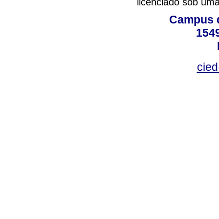
licenciado sob um
Campus d
154
cied