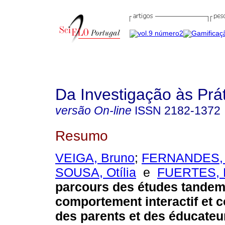
Da Investigação às Prá
versão On-line
ISSN
2182-1372
Resumo
VEIGA, Bruno
;
FERNANDES, 
SOUSA, Otília
e
FUERTES, 
parcours des études tandem
comportement interactif et 
des parents et des éducateu