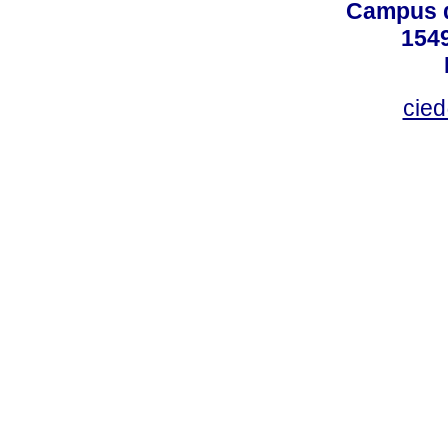
Campus d
154
cied