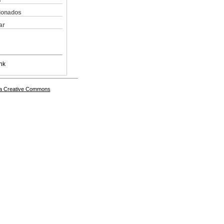
s
cionados
ar
nk
a Creative Commons