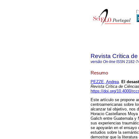
Revista Crítica de
versão On-line
ISSN
2182-7
Resumo
PEZZE, Andrea
.
El desas
Revista Crítica de Ciência
https://doi.org/10.4000/rc
Este artículo se propone a
centroamericanas sobre los
alcanzar tal objetivo, nos
Horacio Castellanos Moya 
Galich entre Guatemala y 
sus experiencias traumátic
se apoyarán en el ensayo
estudios sobre la semántic
demostrar que la literatur