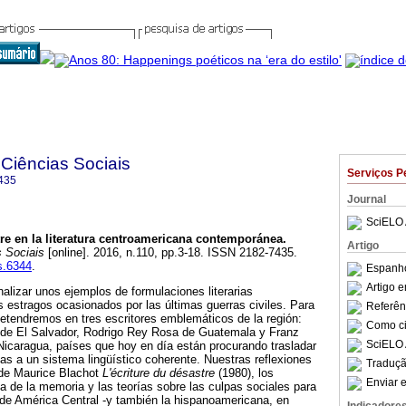
 Ciências Sociais
Serviços P
435
Journal
SciELO 
tre en la literatura centroamericana contemporánea
.
Artigo
s Sociais
[online]. 2016, n.110, pp.3-18. ISSN 2182-7435.
cs.6344
.
Espanho
Artigo 
nalizar unos ejemplos de formulaciones literarias
 estragos ocasionados por las últimas guerras civiles. Para
Referên
 detendremos en tres escritores emblemáticos de la región:
Como cit
de El Salvador, Rodrigo Rey Rosa de Guatemala y Franz
SciELO 
Nicaragua, países que hoy en día están procurando trasladar
as a un sistema lingüístico coherente. Nuestras reflexiones
Traduçã
 de Maurice Blachot
L'écriture du désastre
(1980), los
Enviar e
a de la memoria y las teorías sobre las culpas sociales para
a de América Central -y también la hispanoamericana, en