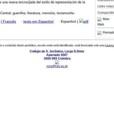
Indicadore
e una nueva encrucijada del estilo de representación de la
Links rela
Compartilh
Central; guerrilha; literatura; memória; testemunho.
Mais
|
Francês
·
texto em Espanhol
·
Espanhol (
pdf
Mais
Permali
o o conteúdo deste periódico, exceto onde está identificado, está licenciado sob uma
Licenç
Colégio de S. Jerónimo, Largo D.Dinis
Apartado 3087
3000-995 Coimbra
rccs@ces.uc.pt