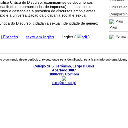
Indicadore
nálise Crítica do Discurso, examinam-se os documentos
 (manifestos e comunicados de imprensa) emitidos pelos
Links rela
entos e destaca-se a presença de discursos ambivalentes
Compartilh
exo e a universalização da cidadania social e sexual.
Mais
Crítica do Discurso; cidadania sexual; identidade de género;
Mais
Permali
|
Francês
·
texto em Inglês
·
Inglês (
pdf
)
o o conteúdo deste periódico, exceto onde está identificado, está licenciado sob uma
Licenç
Colégio de S. Jerónimo, Largo D.Dinis
Apartado 3087
3000-995 Coimbra
rccs@ces.uc.pt