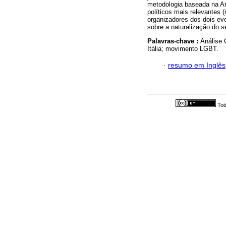
metodologia baseada na A
políticos mais relevantes
organizadores dos dois ev
sobre a naturalização do s
Palavras-chave :
Análise 
Itália; movimento LGBT.
·
resumo em Inglês
Tod