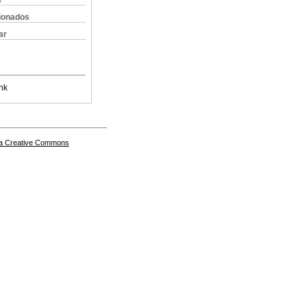
s
cionados
ar
nk
a Creative Commons