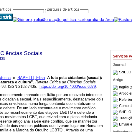
 Ciências Sociais
Serviços P
435
Journal
SciELO 
terina
e
RAPETTI, Elisa
.
A luta pela cidadania (sexual)
:
Artigo
natureza e cultura”
.
Revista Crítica de Ciências Sociais
.73-98. ISSN 2182-7435.
https://doi.org/10.4000/rccs.6379
.
Inglês (
Artigo 
 recentemente marcado em Itália por um renovado interesse
e cidadania sexual. Mais especificamente, destacam-se dois
Referên
ónicos envolvidos numa longa contenda que sintetizam e
Como cit
e debate. De um lado encontra-se o movimento católico
SciELO 
õe ao reconhecimento das elações LGBTQ e defende a
o, os movimentos LGBT, que reivindicam a plena cidadania
Traduçã
presente artigo analisa-se este conflito, que se manifestou
Enviar e
ião de dois eventos públicos que tiveram lugar em Roma em
amília e a Marcha do Orgulho LGBTQI. Através de uma