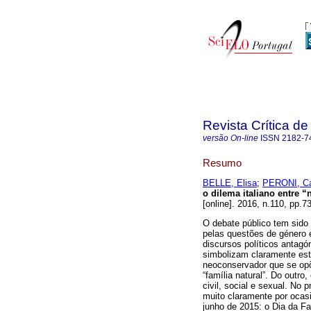
Revista Crítica de
versão On-line
ISSN
2182-7
Resumo
BELLE, Elisa
;
PERONI, Ca
o dilema italiano entre “
[online]. 2016, n.110, pp
O debate público tem sido
pelas questões de género 
discursos políticos antag
simbolizam claramente est
neoconservador que se op
“família natural”. Do outr
civil, social e sexual. No 
muito claramente por ocas
junho de 2015: o Dia da F