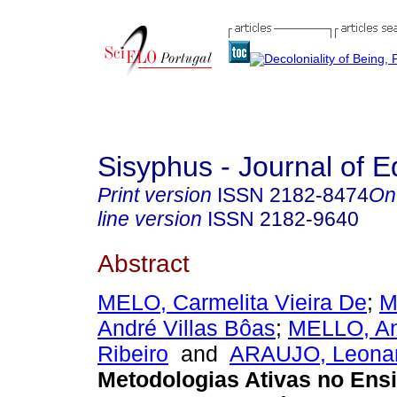
Sisyphus - Journal of E
Print version
ISSN
2182-8474
On
line version
ISSN
2182-9640
Abstract
MELO, Carmelita Vieira De
;
M
André Villas Bôas
;
MELLO, An
Ribeiro
and
ARAUJO, Leonar
Metodologias Ativas no Ens