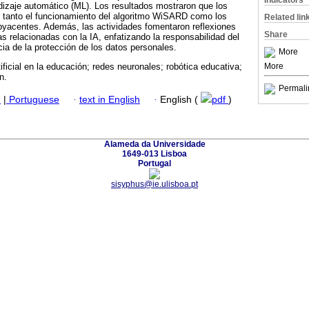
Indicators
dizaje automático (ML). Los resultados mostraron que los
 tanto el funcionamiento del algoritmo WiSARD como los
Related lin
byacentes. Además, las actividades fomentaron reflexiones
Share
s relacionadas con la IA, enfatizando la responsabilidad del
cia de la protección de los datos personales.
More
More
rtificial en la educación; redes neuronales; robótica educativa;
n.
Permali
h
|
Portuguese
·
text in English
·
English (
pdf
)
Alameda da Universidade
1649-013 Lisboa
Portugal
sisyphus@ie.ulisboa.pt