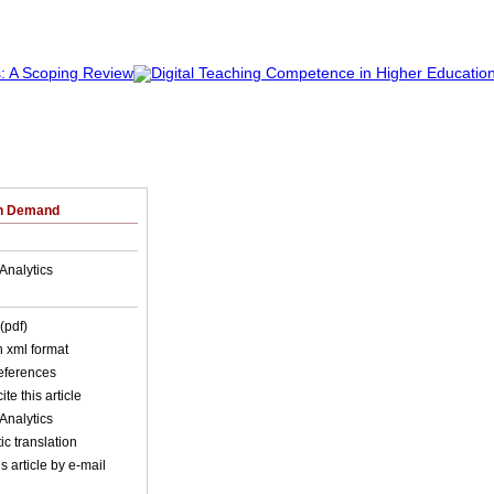
on Demand
Analytics
(pdf)
in xml format
references
ite this article
Analytics
c translation
s article by e-mail