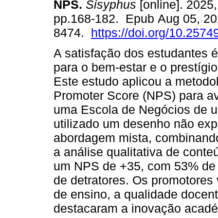
NPS.
Sisyphus
[online]. 2025,
pp.168-182. Epub Aug 05, 20
8474.
https://doi.org/10.2574
A satisfação dos estudantes 
para o bem-estar e o prestígio 
Este estudo aplicou a metodo
Promoter Score (NPS) para av
uma Escola de Negócios de u
utilizado um desenho não expe
abordagem mista, combinando
a análise qualitativa de cont
um NPS de +35, com 53% de 
de detratores. Os promotores
de ensino, a qualidade docente
destacaram a inovação académ