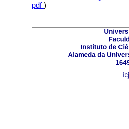
pdf
)
Univers
Faculd
Instituto de Ciê
Alameda da Univers
164
ic