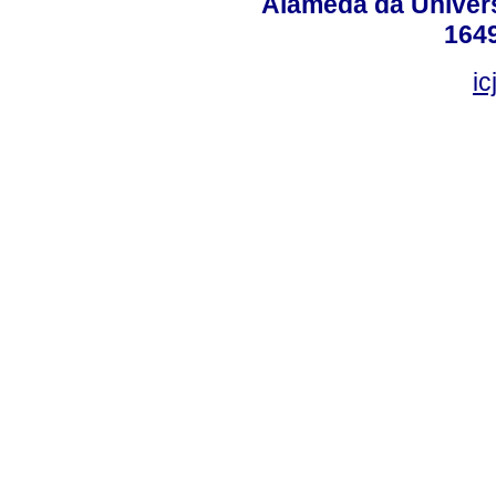
Alameda da Univers
164
ic