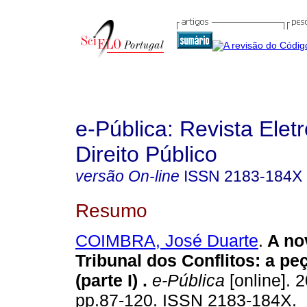
e-Pública: Revista Elet
Direito Público
versão On-line
ISSN
2183-184X
Resumo
COIMBRA, José Duarte
.
A no
Tribunal dos Conflitos: a pe
(parte I)
.
e-Pública
[online]. 2
pp.87-120. ISSN 2183-184X.