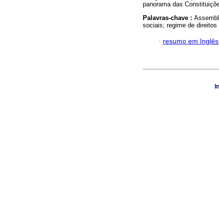
panorama das Constituiçõe
Palavras-chave :
Assemblei
sociais; regime de direito
·
resumo em Inglês
I