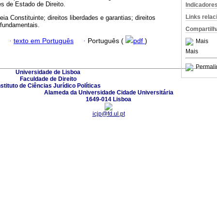
s de Estado de Direito.
Indicadore
Links rela
a Constituinte; direitos liberdades e garantias; direitos
s fundamentais.
Compartilh
·
texto em Português
·
Português (
pdf
)
Mais
Mais
Permali
Universidade de Lisboa
Faculdade de Direito
nstituto de Ciências Jurídico Políticas
Alameda da Universidade Cidade Universitária
1649-014 Lisboa
icjp@fd.ul.pt