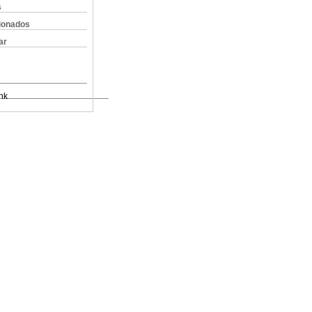
s
cionados
ar
nk