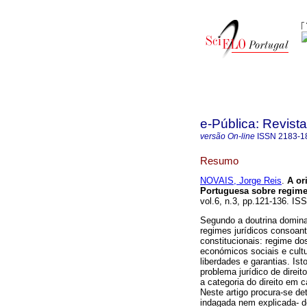
e-Pública: Revista
versão On-line
ISSN
2183-1
Resumo
NOVAIS, Jorge Reis
.
A or
Portuguesa sobre regime
vol.6, n.3, pp.121-136. I
Segundo a doutrina dominan
regimes jurídicos consoant
constitucionais: regime dos
económicos sociais e cultu
liberdades e garantias. Ist
problema jurídico de direi
a categoria do direito em 
Neste artigo procura-se de
indagada nem explicada- de