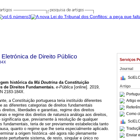
 Eletrónica de Direito Público
Serviços P
84X
Journal
SciELO
igem histórica da
Má Doutrina
da Constituição
Artigo
s de Direitos Fundamentais
.
e-Pública
[online]. 2019,
SSN 2183-184X.
Portugu
te, a Constituição portuguesa teria instituído diferentes
Artigo 
e as diferentes categorias de direitos fundamentais
Referên
 direitos, liberdades e garantias, regime dos direitos
Como cit
rais e regime dos direitos de natureza análoga aos direitos,
o significaria que, previamente à resolução de qualquer
SciELO
tos fundamentais, teria de ser previamente estabelecida tanto
Traduçã
causa, quanto o regime que lhe seria especialmente aplicado.
terminar a origem histórica -até agora não plenamente
Enviar e
ste perturbante sistema, de resto, singular e único no