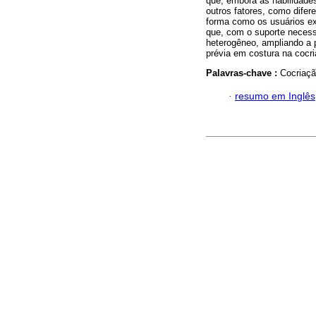
que, embora as habilidad
outros fatores, como difer
forma como os usuários e
que, com o suporte necessá
heterogêneo, ampliando a 
prévia em costura na cocri
Palavras-chave :
Cocriaç
·
resumo em Inglês