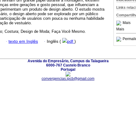
Indicadore
es tenham um grande papel durante a montagem, existem
enças entre gerações e gosto pessoal, que influenciam a
Links rela
xperimentam um produto de design aberto. O estudo mostra
rio, o design aberto pode ser explorado por um público
Compartilh
participação de usuários com pouca ou nenhuma habilidade
Mais
ação de vestuário.
Mais
ão; Costura; Design de Moda; Faça Você Mesmo.
Permali
·
texto em Inglês
·
Inglês (
pdf
)
Avenida do Empresário, Campus da Talagueira
6000-767 Castelo Branco
Portugal
convergencias.ipcb@gmail.com