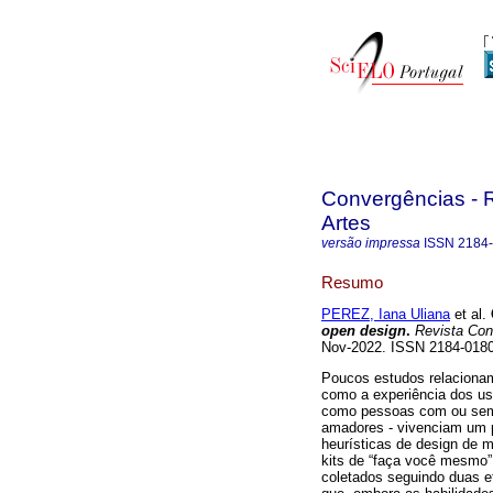
Convergências - R
Artes
versão impressa
ISSN
2184
Resumo
PEREZ, Iana Uliana
et al.
open design
.
Revista Con
Nov-2022. ISSN 2184-01
Poucos estudos relacionam
como a experiência dos usu
como pessoas com ou sem 
amadores - vivenciam um p
heurísticas de design de m
kits de “faça você mesmo
coletados seguindo duas e