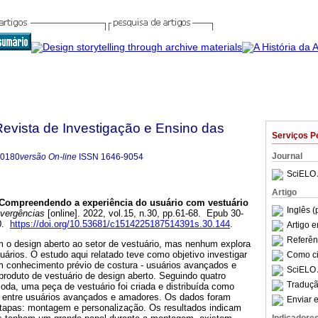
evista de Investigação e Ensino das
Serviços P
Journal
-0180
versão On-line
ISSN
1646-9054
SciELO 
Artigo
Compreendendo a experiência do usuário com vestuário
Inglês (
vergências
[online]. 2022, vol.15, n.30, pp.61-68. Epub 30-
80.
https://doi.org/10.53681/c1514225187514391s.30.144
.
Artigo 
Referên
 o design aberto ao setor de vestuário, mas nenhum explora
ários. O estudo aqui relatado teve como objetivo investigar
Como cit
conhecimento prévio de costura - usuários avançados e
SciELO 
roduto de vestuário de design aberto. Seguindo quatro
Traduçã
oda, uma peça de vestuário foi criada e distribuída como
” entre usuários avançados e amadores. Os dados foram
Enviar e
tapas: montagem e personalização. Os resultados indicam