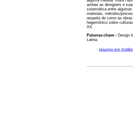
alguma medida: Klara Hart
ambas as designers e suas
sistemática entre algumas
materiais, métodos/process
respeito de como as obras
hegemônico sobre culturas
XX.
Palavras-chave :
Design t
Latina.
·
resumo em Inglês