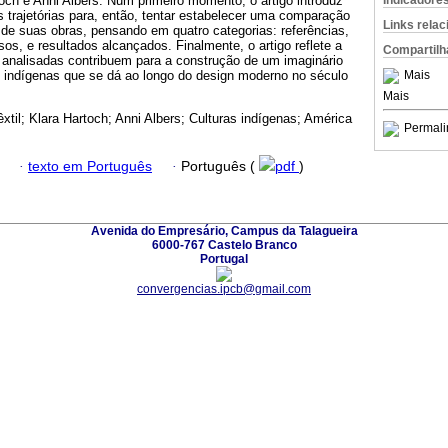
Indicadore
och e Anni Albers. Num primeiro momento, o artigo introduz
 trajetórias para, então, tentar estabelecer uma comparação
Links rela
 de suas obras, pensando em quatro categorias: referências,
os, e resultados alcançados. Finalmente, o artigo reflete a
Compartilh
 analisadas contribuem para a construção de um imaginário
Mais
 indígenas que se dá ao longo do design moderno no século
Mais
êxtil; Klara Hartoch; Anni Albers; Culturas indígenas; América
Permali
·
texto em Português
·
Português (
pdf
)
Avenida do Empresário, Campus da Talagueira
6000-767 Castelo Branco
Portugal
convergencias.ipcb@gmail.com