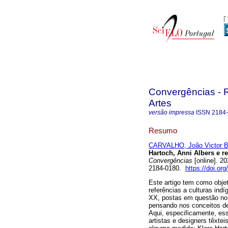
Convergências - R
Artes
versão impressa
ISSN
2184
Resumo
CARVALHO, João Victor Br
Hartoch, Anni Albers e r
Convergências
[online]. 2
2184-0180.
https://doi.o
Este artigo tem como objet
referências a culturas ind
XX, postas em questão no 
pensando nos conceitos de
Aqui, especificamente, es
artistas e designers têxte