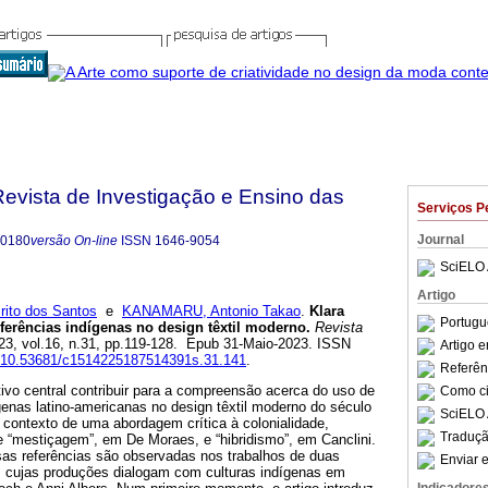
evista de Investigação e Ensino das
Serviços P
Journal
-0180
versão On-line
ISSN
1646-9054
SciELO 
Artigo
ito dos Santos
e
KANAMARU, Antonio Takao
.
Klara
Portugu
eferências indígenas no design têxtil moderno.
Revista
023, vol.16, n.31, pp.119-128. Epub 31-Maio-2023. ISSN
Artigo 
rg/10.53681/c1514225187514391s.31.141
.
Referên
ivo central contribuir para a compreensão acerca do uso de
Como cit
ígenas latino-americanas no design têxtil moderno do século
SciELO 
contexto de uma abordagem crítica à colonialidade,
Traduçã
 “mestiçagem”, em De Moraes, e “hibridismo”, em Canclini.
sas referências são observadas nos trabalhos de duas
Enviar e
is cujas produções dialogam com culturas indígenas em