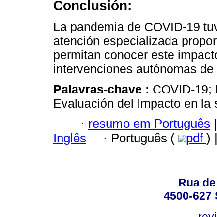
Conclusión:
La pandemia de COVID-19 tuv
atención especializada propor
permitan conocer este impacto 
intervenciones autónomas de 
Palavras-chave :
COVID-19; E
Evaluación del Impacto en la 
·
resumo em Português
|
Inglês
·
Português (
pdf
) 
Rua de
4500-627 S
rev