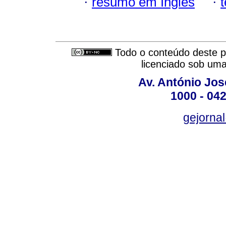
·
resumo em Inglês
·
Todo o conteúdo deste pe
licenciado sob um
Av. António José
1000 - 042
gejornal