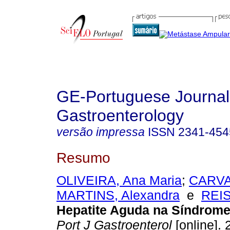
GE-Portuguese Journal
Gastroenterology
versão impressa
ISSN
2341-454
Resumo
OLIVEIRA, Ana Maria
;
CARVA
MARTINS, Alexandra
e
REIS
Hepatite Aguda na Síndro
Port J Gastroenterol
[online]. 