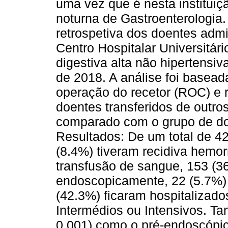
uma vez que é nesta instituiç
noturna de Gastroenterologia
retrospetiva dos doentes admi
Centro Hospitalar Universitá
digestiva alta não hipertensi
de 2018. A análise foi basead
operação do recetor (ROC) e 
doentes transferidos de outro
comparado com o grupo de do
Resultados: De um total de 4
(8.4%) tiveram recidiva hemo
transfusão de sangue, 153 (3
endoscopicamente, 22 (5.7%) 
(42.3%) ficaram hospitalizad
Intermédios ou Intensivos. T
0.001) como o pré-endoscópic