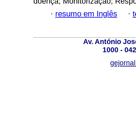
doença; Monitorização; Respos
·
resumo em Inglês
·
Av. António José
1000 - 042
gejornal