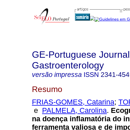
GE-Portuguese Journal
Gastroenterology
versão impressa
ISSN
2341-454
Resumo
FRIAS-GOMES, Catarina
;
TO
e
PALMELA, Carolina
.
Ecogra
na doença inflamatória do i
ferramenta valiosa e de imp