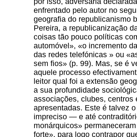
por isso, adversária declara
enfrentado pelo autor no segu
geografia do republicanismo b
Pereira, a republicanização da
coisas tão pouco políticas c
automóvel», «o incremento da
das redes telefónicas » ou «as
sem fios» (p. 99). Mas, se é v
aquele processo efectivamente
leitor qual foi a extensão geo
a sua profundidade sociológi
associações, clubes, centros 
apresentadas. Este é talvez o
impreciso — e até contraditór
monárquicos» permaneceram 
forte», para logo contrapor q