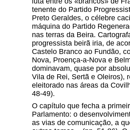
luta entre os «brancos» de Fr
tenente do Partido Progressis
Preto Geraldes, o célebre ca
máquina do Partido Regenerado
nas terras da Beira. Cartogr
progressista beirã iria, de ac
Castelo Branco ao Fundão, c
Nova, Proença-a-Nova e Belm
dominavam, quase por absolut
Vila de Rei, Sertã e Oleiros),
eleitorado nas áreas da Covil
48-49).
O capítulo que fecha a primeir
Parlamento: o desenvolvimento
as vias de comunicação, a que