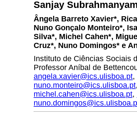
Sanjay Subrahmanya
Ângela Barreto Xavier*, Ric
Nuno Gonçalo Monteiro*, Isa
Silva*, Michel Cahen*, Migu
Cruz*, Nuno Domingos* e An
Instituto de Ciências Sociais
Professor Aníbal de Bettencou
angela.xavier@ics.ulisboa.pt
,
nuno.monteiro@ics.ulisboa.pt
michel.cahen@ics.ulisboa.pt
,
nuno.domingos@ics.ulisboa.p