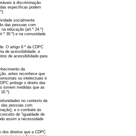
ráveis à discriminação.
didas específicas podem
º).
tividade socialmente
são das pessoas com
, na educação (art.º 24.º)
art.º 30.º) e na comunidade
ade. O artigo 9.º da CDPC
a de acessibilidade, e
tos de acessibilidade para
onhecimento da
ção, antes reconhece que
ensoriais ou intelectuais é
DPC protege o direito das
tados tomem medidas que as
16.º).
portunidades no contexto da
al das pessoas com
rmação), e o combate às
 conceito de “igualdade de
ondo assim a necessidade
ão dos direitos que a CDPC