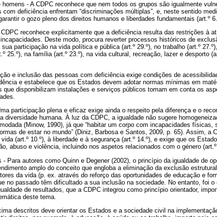
 e homens - A CDPC
reconhece que nem todos os grupos são igualmente vulne
s com deficiência enfrentam “discriminações múltiplas”, e, neste sentido me
arantir o gozo pleno dos direitos humanos e liberdades fundamentais (art.º 6.
CDPC reconhece explicitamente que a deficiência resulta das restrições à a
ncapacidades. Deste modo, procura reverter processos históricos de exclu
sua participação na vida política e pública (art.º 29.º), no trabalho (art.º 27.º)
º 25.º), na família (art.º 23.º), na vida cultural, recreação, lazer e desporto (
pação e inclusão das pessoas com deficiência exige condições de acessibilid
dência e estabelece que os Estados devem adotar normas mínimas em matéri
s que disponibilizam instalações e serviços públicos tomam em conta os aspe
ades.
Uma participação plena e eficaz exige ainda o respeito pela diferença e o rec
da diversidade humana. À luz da CDPC, a igualdade não sugere homogeneiza
modada (Minow, 1990), já que “habitar um corpo com incapacidades físicas, s
ormas de estar no mundo” (Diniz, Barbosa e Santos, 2009, p. 65). Assim, a C
vida (art.º 10.º), à liberdade e à segurança (art.º 14.º), e exige que os Es
ão, abuso e violência, incluindo nos aspetos relacionados com o género (art.º 
 - Para autores como Quinn e Degener (2002), o princípio da igualdade de o
tendimento amplo do conceito que engloba a eliminação da exclusão estrutur
tores da vida (p. ex. através do reforço das oportunidades de educação e fo
que no passado têm dificultado a sua inclusão na sociedade. No entanto, foi o
igualdade de resultados, que a CDPC integrou como princípio orientador, imp
emática deste tema.
cima descritos deve orientar os Estados e a sociedade civil na implementaç