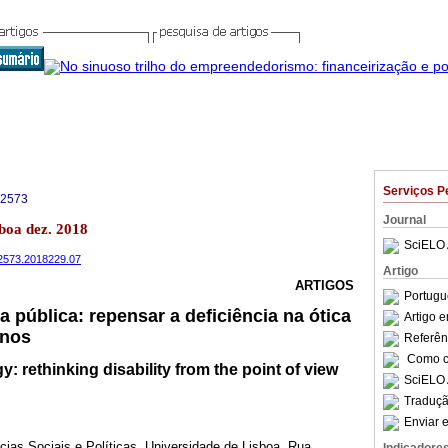
Serviços P
-2573
Journal
boa dez. 2018
SciELO 
32573.2018229.07
Artigo
ARTIGOS
Portugu
 pública: repensar a deficiência na ótica
Artigo 
anos
Referên
Como ci
y: rethinking disability from the point of view
SciELO 
Traduçã
Enviar e
ncias Sociais e Políticas, Universidade de Lisboa, Rua