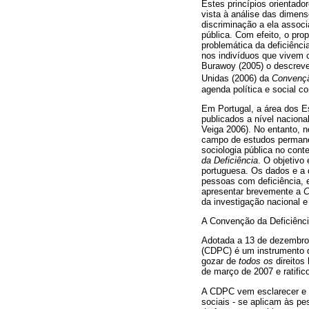
Estes princípios orientado
vista à análise das dimens
discriminação a ela associ
pública. Com efeito, o prop
problemática da deficiênci
nos indivíduos que vivem c
Burawoy (2005) o descreveu
Unidas (2006) da
Convençã
agenda política e social c
Em Portugal, a área dos Es
publicados a nível naciona
Veiga 2006). No entanto, n
campo de estudos permanec
sociologia pública no cont
da Deficiência
. O objetivo
portuguesa. Os dados e a 
pessoas com deficiência, 
apresentar brevemente a
C
da investigação nacional e 
A Convenção da Deficiênc
Adotada a 13 de dezembro
(CDPC) é um instrumento de
gozar de
todos os
direitos
de março de 2007 e ratifico
A CDPC vem esclarecer e qu
sociais - se aplicam às pe