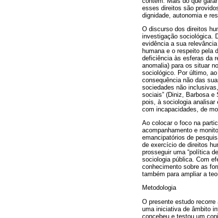
contém. Mais do que garant
esses direitos são provido
dignidade, autonomia e res
O discurso dos direitos hu
investigação sociológica. 
evidência a sua relevância
humana e o respeito pela 
deficiência às esferas da 
anomalia) para os situar n
sociológico. Por último, 
consequência não das suas
sociedades não inclusivas
sociais” (Diniz, Barbosa e
pois, à sociologia analisa
com incapacidades, de mod
Ao colocar o foco na parti
acompanhamento e monitor
emancipatórios de pesquisa
de exercício de direitos h
prosseguir uma “política d
sociologia pública. Com ef
conhecimento sobre as for
também para ampliar a teor
Metodologia
O presente estudo recorre
uma iniciativa de âmbito i
concebeu e testou um conju