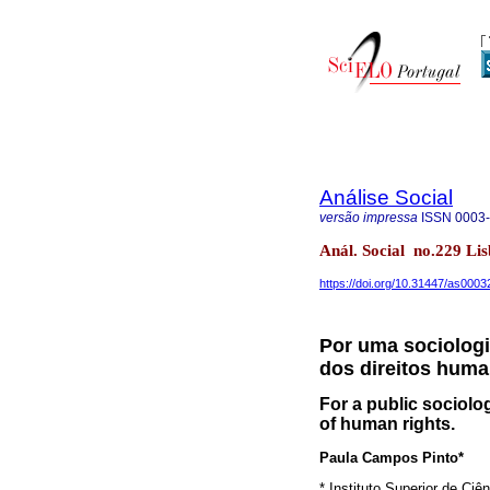
Análise Social
versão impressa
ISSN
0003
Anál. Social no.229 Lis
https://doi.org/10.31447/as000
Por uma sociologia
dos direitos hum
For a public sociolog
of human rights.
Paula Campos Pinto*
* Instituto Superior de Ciê