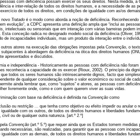
s pessoas com deficiência possam exercer os seus direitos. Nesta medida, a
endência e inter-relação de todos os direitos humanos, e a necessidade de as 
exercício de todos os direitos, em condições de igualdade com as/os demais
o novo
Tratado
é o modo como aborda a noção de deficiência. Reconhecendo 
o em evolução”, a CDPC apresenta uma definição ampla que “inclui as pesso
is, intelectuais ou sensoriais que em interação com várias barreiras podem im
. Esta conceção radica no designado modelo social da deficiência (Oliver, 1
ado de incapacidades individuais, mas um produto da interação entre o indiví
e outros atores na execução das obrigações impostas pela Convenção, o tex
o subjacentes à abordagem da deficiência na ótica dos direitos humanos (ONU
te apresentados e discutidos.
ia e independência - Historicamente as pessoas com deficiência não foram
lhes reconhecia a capacidade de os exercer (Rioux, 2002). O princípio da di
r que todos os seres humanos são intrinsecamente dignos, facto que simple
endente de qualquer consideração sobre o valor económico ou social de cad
ermite ainda lembrar que, como “sujeitos” e atores, as pessoas com deficiênc
lher livremente onde, como e com quem querem viver as suas vidas.
riminação com base na deficiência é definida na
Convenção
como
clusão ou restrição … que tenha como objetivo ou efeito impedir ou anular o
 igualdade com os outros, de todos os direitos humanos e liberdades fundame
 civil ou de qualquer outra natureza. [art.º 2.º]
 pela
Convenção
(art.º 5.º) que requer ainda que os Estados tomem medidas p
uando necessárias, são realizadas, para garantir que as pessoas com incap
igualdade com as demais, de todos os direitos humanos e liberdades fundamen