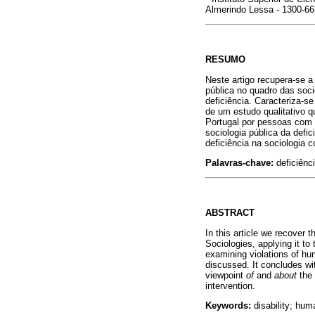
Almerindo Lessa - 1300-66
RESUMO
Neste artigo recupera-se a
pública no quadro das soc
deficiência. Caracteriza-s
de um estudo qualitativo 
Portugal por pessoas com d
sociologia pública da def
deficiência na sociologia
Palavras-chave:
deficiênci
ABSTRACT
In this article we recover
Sociologies, applying it to 
examining violations of huma
discussed. It concludes wit
viewpoint
of
and
about
the 
intervention.
Keywords:
disability; hum