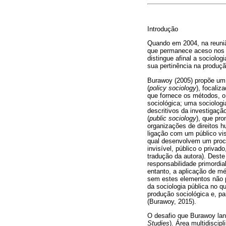
Introdução
Quando em 2004, na reuniã
que permanece aceso nos n
distingue afinal a sociolo
sua pertinência na produç
Burawoy (2005) propõe um m
(
policy sociology
), focaliz
que fornece os métodos, o
sociológica; uma sociologia
descritivos da investigaçã
(
public sociology
), que pr
organizações de direitos 
ligação com um público vis
qual desenvolvem um proce
invisível, público o privad
tradução da autora). Deste
responsabilidade primordial
entanto, a aplicação de mé
sem estes elementos não po
da sociologia pública no q
produção sociológica e, pa
(Burawoy, 2015).
O desafio que Burawoy lan
Studies
). Área multidisci