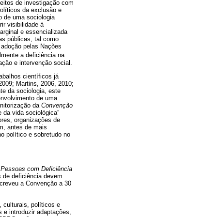
ujeitos de investigação com
olíticos da exclusão e
o de uma sociologia
r visibilidade à
arginal e essencializada
as públicas, tal como
 a adoção pelas Nações
lmente a deficiência na
ação e intervenção social.
balhos científicos já
 2009; Martins, 2006, 2010;
te da sociologia, este
senvolvimento de uma
onitorização da
Convenção
e da vida sociológica”
ores, organizações de
ém, antes de mais
o político e sobretudo no
 Pessoas com Deficiência
s de deficiência devem
screveu a Convenção a 30
culturais, políticos e
s e introduzir adaptações,