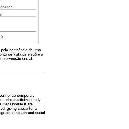
s
cionados
ar
nk
e pela pertinência de uma
onto de vista
da
e
sobre
a
 intervenção social.
ework of contemporary
lts of a qualitative study
 that underlie it are
led, giving space for a
dge construction and social