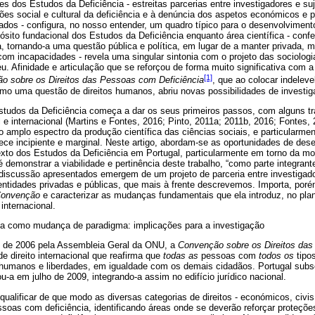
res dos Estudos da Deficiência - estreitas parcerias entre investigadores e s
ões social e cultural da deficiência e à denúncia dos aspetos económicos e p
ados - configura, no nosso entender, um quadro típico para o desenvolviment
ósito fundacional dos Estudos da Deficiência enquanto área científica - conferi
a, tornando-a uma questão pública e política, em lugar de a manter privada, m
om incapacidades - revela uma singular sintonia com o projeto das sociologi
. Afinidade e articulação que se reforçou de forma muito significativa com
[1]
o sobre os Direitos das Pessoas com Deficiência
, que ao colocar indeleve
omo uma questão de direitos humanos, abriu novas possibilidades de investig
tudos da Deficiência começa a dar os seus primeiros passos, com alguns tra
l e internacional (Martins e Fontes, 2016; Pinto, 2011a; 2011b, 2016; Fontes,
o amplo espectro da produção científica das ciências sociais, e particularmen
e incipiente e marginal. Neste artigo, abordam-se as oportunidades de de
exto dos Estudos da Deficiência em Portugal, particularmente em torno da m
 é demonstrar a viabilidade e pertinência deste trabalho, “como parte integrant
discussão apresentados emergem de um projeto de parceria entre investigad
entidades privadas e públicas, que mais à frente descrevemos. Importa, por
onvenção
e caracterizar as mudanças fundamentais que ela introduz, no plan
internacional.
ia como mudança de paradigma: implicações para a investigação
 de 2006 pela Assembleia Geral da ONU, a
Convenção sobre os Direitos das
 direito internacional que reafirma que
todas as
pessoas com
todos os
tipo
 humanos e liberdades, em igualdade com os demais cidadãos. Portugal sub
u-a em julho de 2009, integrando-a assim no edifício jurídico nacional.
alificar de que modo as diversas categorias de direitos - económicos, civis, 
ssoas com deficiência, identificando áreas onde se deverão reforçar proteçõe