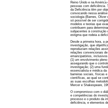
Reino Unido e na América 
pessoas com deficiência. 
da Deficiência têm por obj
convocando nessa análise 
sociologia (Barnes, Oliver
só possível de ser corrigi
modelos e teorias que exam
contribuem para determinar
subjacentes à construção 
estigma que rodeia a defic
Desde a primeira hora, a p
investigação, que objetif
reproduziam relações assim
relações convencionais de 
emancipatórios, inclusivos
(1) um envolvimento pleno
assegurando que o control
investigação; (2) uma fun
essencialista e médica da
barreiras sociais, físicas 
científicas, ao qual se co
as suas escolhas metodológ
Mercer e Shakespeare, 199
O compromisso com o diál
e competências do investi
processo e o produto da 
deficiência, e elementos d