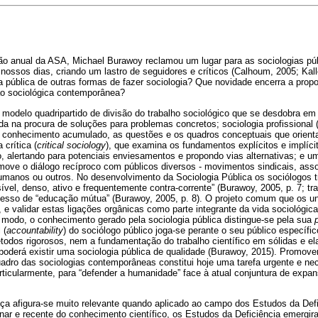
o anual da ASA, Michael Burawoy reclamou um lugar para as sociologias púb
ossos dias, criando um lastro de seguidores e críticos (Calhoum, 2005; Kal
gia pública de outras formas de fazer sociologia? Que novidade encerra a pro
ão sociológica contemporânea?
odelo quadripartido de divisão do trabalho sociológico que se desdobra em s
ada na procura de soluções para problemas concretos; sociologia profissional 
 conhecimento acumulado, as questões e os quadros conceptuais que orientam
 crítica (
critical sociology
), que examina os fundamentos explícitos e implíci
o, alertando para potenciais enviesamentos e propondo vias alternativas; e um
omove o diálogo recíproco com públicos diversos - movimentos sindicais, ass
humanos ou outros. No desenvolvimento da Sociologia Pública
os sociólogos 
ível, denso, ativo e frequentemente contra-corrente” (Burawoy, 2005, p. 7; t
sso de “educação mútua” (Burawoy, 2005, p. 8). O projeto comum que os une 
o, e validar estas ligações orgânicas como parte integrante da vida sociológica
 modo, o conhecimento gerado pela sociologia pública distingue-se pela sua
 (
accountability
) do sociólogo público joga-se perante o seu público específic
todos rigorosos, nem a fundamentação do trabalho científico em sólidas e ela
derá existir uma sociologia pública de qualidade (Burawoy, 2015). Promover
uadro das sociologias contemporâneas constitui hoje uma tarefa urgente e nece
rticularmente, para “defender a humanidade” face à atual conjuntura de expans
ça afigura-se muito relevante quando aplicado ao campo dos Estudos da Defi
plinar e recente do conhecimento científico, os Estudos da Deficiência emerg