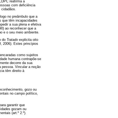
 CDPC reafirma a
pessoas com deficiência
 cidadãos.
logo no preâmbulo que a
as que têm incapacidades
pedir a sua plena e efetiva
990) ao reconhecer que a
duo e o seu meio ambiente.
to do
Tratado
explicita oito
, 2006). Estes princípios
 encaradas como sujeitos
gnidade humana contrapõe-se
smente decorre da sua
a pessoa. Vincular a noção
ia têm direito à
 reconhecimento, gozo ou
ntais no campo político,
ara garantir que
acidades gozam ou
tais (art.º 2.º).