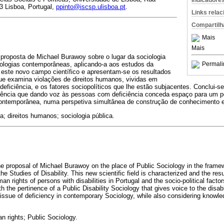
Indicadore
3 Lisboa, Portugal,
ppinto@iscsp.ulisboa.pt
.
Links rela
Compartilh
Mais
Mais
 proposta de Michael Burawoy sobre o lugar da sociologia
iologias contemporâneas, aplicando-a aos estudos da
Permali
e este novo campo científico e apresentam-se os resultados
que examina violações de direitos humanos, vividas em
eficiência, e os fatores sociopolíticos que lhe estão subjacentes. Conclui-s
iciência que dando voz às pessoas com deficiência conceda espaço para um p
 contemporânea, numa perspetiva simultânea de construção de conhecimento e
a; direitos humanos; sociologia pública.
 the proposal of Michael Burawoy on the place of Public Sociology in the fram
the Studies of Disability. This new scientific field is characterized and the resu
n rights of persons with disabilities in Portugal and the socio-political factors
h the pertinence of a Public Disability Sociology that gives voice to the disab
issue of deficiency in contemporary Sociology, while also considering knowle
an rights; Public Sociology.