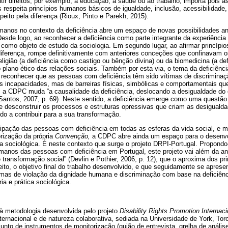
ir direitos, por exemplo, à educação, à saúde ou ao trabalho, importa pois 
s respeita princípios humanos básicos de igualdade, inclusão, acessibilidade,
peito pela diferença (Rioux, Pinto e Parekh, 2015).
manos no contexto da deficiência abre um espaço de novas possibilidades ana
Desde logo, ao reconhecer a deficiência como parte integrante da experiênc
 como objeto de estudo da sociologia. Em segundo lugar, ao afirmar princípi
diferença, rompe definitivamente com anteriores conceções que confinavam o
religião (a deficiência como castigo ou bênção divina) ou da biomedicina (a de
o plano ético das relações sociais. Também por esta via, o tema da deficiênc
ao reconhecer que as pessoas com deficiência têm sido vítimas de discrimina
 incapacidades, mas de barreiras físicas, simbólicas e comportamentais que
, a CDPC muda “a causalidade da deficiência, deslocando a desigualdade do 
 Santos, 2007, p. 69). Neste sentido, a deficiência emerge como uma questão 
r e desconstruir os processos e estruturas opressivas que criam as desigual
o a contribuir para a sua transformação.
cipação das pessoas com deficiência em todas as esferas da vida social, e m
ização da própria
Convenção,
a CDPC
abre ainda um espaço para o desenv
 sociológica. É neste contexto que surge o projeto DRPI-Portugal. Propondo
umanos das pessoas com deficiência em Portugal, este projeto vai além da aná
e transformação social” (Devlin e Pothier, 2006, p. 12), que o aproxima dos p
eito, o objetivo final do trabalho desenvolvido, e que seguidamente se aprese
mas de violação da dignidade humana e discriminação com base na deficiênc
ia e prática sociológica.
 à metodologia desenvolvida pelo projeto
Disability Rights Promotion Internaci
nternacional e de natureza colaborativa, sediada na Universidade de York, To
nto de instrumentos de monitorização (guião de entrevista, grelha de análise d