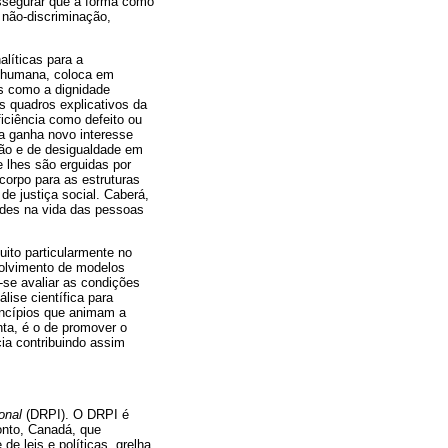
assegurar que a forma como
 não-discriminação,
líticas para a
ia humana, coloca em
os como a dignidade
s quadros explicativos da
ficiência como defeito ou
ia ganha novo interesse
ção e de desigualdade em
 lhes são erguidas por
corpo para as estruturas
de justiça social. Caberá,
dades na vida das pessoas
uito particularmente no
olvimento de modelos
-se avaliar as condições
lise científica para
rincípios que animam a
nta, é o de promover o
ia contribuindo assim
onal
(DRPI). O DRPI é
ronto, Canadá, que
e leis e políticas, grelha