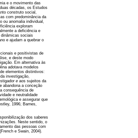
emia e o movimento das
 duas décadas, os Estudos
nto construto social,
 mas com predominância da
o ou anomalia individual,
ficiência exploram
almente a deficiência e
s dinâmicas sociais
ano e ajudam a quebrar o
ionais e positivistas de
lise, e deste modo
igação. Em alternativa às
plina adotava modelos
de elementos distintivos:
da investigação,
estigador
e
aos sujeitos da
que abandona a conceção
o a consequência de
ividade e neutralidade
stemológica e assegurar que
estley, 1996; Barnes,
ponibilização dos saberes
nizações. Neste sentido, o
eramento das pessoas com
 (French e Swain, 2004).