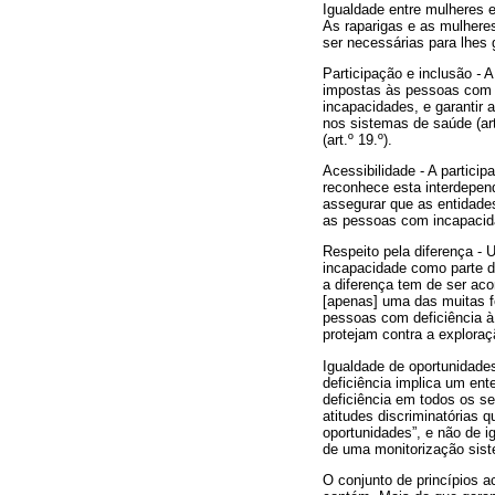
Igualdade entre mulheres
As raparigas e as mulhere
ser necessárias para lhes g
Participação e inclusão
-
A 
impostas às pessoas com i
incapacidades, e garantir a 
nos sistemas de saúde (art.
(art.º 19.º).
Acessibilidade - A partici
reconhece esta interdepen
assegurar que as entidade
as pessoas com incapacid
Respeito pela diferença - 
incapacidade como parte 
a diferença tem de ser aco
[apenas] uma das muitas f
pessoas com deficiência à 
protejam contra a exploraç
Igualdade de oportunidades
deficiência implica um en
deficiência em todos os se
atitudes discriminatórias 
oportunidades”, e não de 
de uma monitorização sist
O conjunto de princípios a