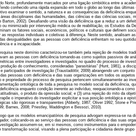
do Norte, profundamente marcados por uma ligação simbiótica entre a acad
Tendo conhecido uma rápida expansão em todo o globo ao longo das últimas
etivo examinar o sentido, a natureza e as consequências da deficiência enqua
áreas disciplinares das humanidades, das ciências e das ciências sociais,
 e Barton, 2002). Desafiando uma visão da deficiência que a reduz a um defeit
do ou minimizado por intervenção médica ou de reabilitação, os Estudos da De
inam os fatores sociais, económicos, políticos e culturais que definem soci
 as respostas individuais e coletivas à diferença. Neste sentido, analisam a
das desigualdades que as pessoas com deficiência enfrentam no seu quotidi
iência e a incapacidade.
esquisa neste domínio caracterizou-se também pela rejeição de modelos tradic
icavam as pessoas com deficiência tomando-as como sujeitos passivos de aná
étricas entre investigadores e investigados no quadro do processo de invest
produção do conhecimento, consideradas “parasitárias” (Hunt, 1981), a disci
 e participados de investigação (Traustadóttir, 2009) abrangendo um conjunto 
 das pessoas com deficiência e das suas organizações em todos os aspetos 
o e propriedade do processo de pesquisa pertencem simultaneamente ao inv
damentação ontológica de toda a pesquisa no modelo social da deficiência, 
 deficiência enquanto condição inerente ao indivíduo, reequacionando-a com
e atitudinais, o produto da opressão social; e (3) uma rejeição do mito da objet
ntrapõe o imperativo do investigador explicitar a sua posição ontológica e epi
icas são rigorosas e transparentes (Abberly, 1987; Oliver 1992; Stone e Pri
9; Barnes, 2008; Priestley, Waddington e Bessozi, 2010).
ogo que os modelos emancipatórios de pesquisa advogam expressa-se na dis
gador, colocando-os ao serviço das pessoas com deficiência e das suas orga
investigação assumem-se, em si mesmos, como instrumentos para o empod
e transformação social, visando a plena participação e cidadania deste grupo