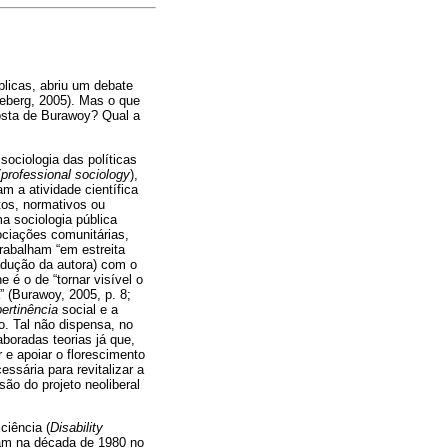
licas, abriu um debate
leberg, 2005). Mas o que
posta de Burawoy? Qual a
ociologia das políticas
(
professional
sociology
),
 a atividade científica
tos, normativos ou
a sociologia pública
ociações comunitárias,
trabalham “em estreita
radução da autora) com o
é o de “tornar visível o
” (Burawoy, 2005, p. 8;
pertinência
social e a
o. Tal não dispensa, no
boradas teorias já que,
 e apoiar o florescimento
ssária para revitalizar a
ão do projeto neoliberal
ciência (
Disability
iram na década de 1980 no