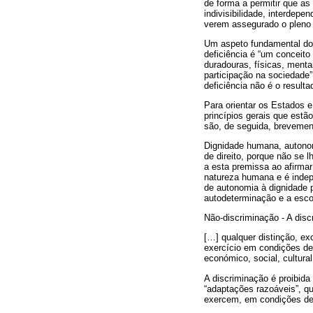
de forma a permitir que a
indivisibilidade, interdep
verem assegurado o pleno 
Um aspeto fundamental d
deficiência é “um conceit
duradouras, físicas, menta
participação na sociedade”
deficiência não é o result
Para orientar os Estados 
princípios gerais que estã
são, de seguida, brevemen
Dignidade humana, autonom
de direito, porque não se 
a esta premissa ao afirma
natureza humana e é indep
de autonomia à dignidade p
autodeterminação e a esco
Não-discriminação - A disc
[…] qualquer distinção, ex
exercício em condições de
económico, social, cultural,
A discriminação é proibida
“adaptações razoáveis”, q
exercem, em condições de 