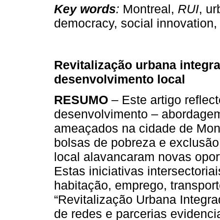
Key words
:
Montreal,
RUI
, u
democracy, social innovation
Revitalização urbana integra
desenvolvimento local
RESUMO
– Este artigo reflec
desenvolvimento – abordagem t
ameaçados na cidade de Montr
bolsas de pobreza e exclusão.
local alavancaram novas opor
Estas iniciativas intersectori
habitação, emprego, transpor
“Revitalização Urbana Integr
de redes e parcerias evidenci