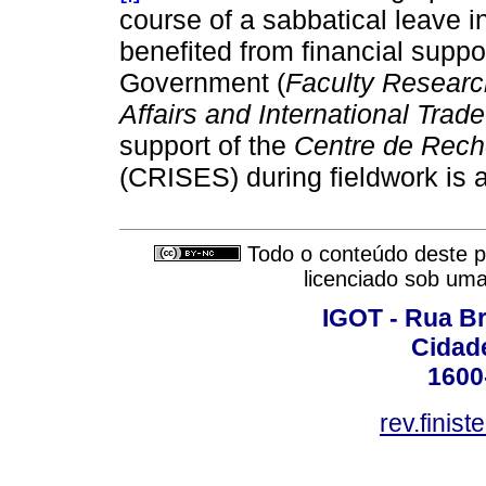
course of a sabbatical leave i
benefited from financial supp
Government (
Faculty Resear
Affairs and International Tra
support of the
Centre de Reche
(CRISES) during fieldwork is 
Todo o conteúdo deste pe
licenciado sob um
IGOT - Rua B
Cidade
1600
rev.finis