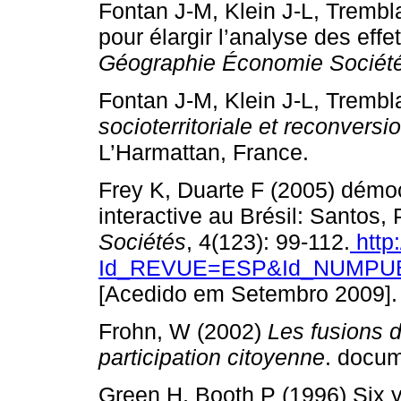
Fontan J-M, Klein J-L, Trembl
pour élargir l’analyse des effet
Géographie Économie Sociét
Fontan J-M, Klein J-L, Tremb
socioterritoriale et reconvers
L’Harmattan, France.
Frey K, Duarte F (2005) démoc
interactive au Brésil: Santos, 
Sociétés
, 4(123): 99-112.
http:
Id_REVUE=ESP&Id_NUMPUB
[Acedido em Setembro 20
Frohn, W (2002)
Les fusions d
participation citoyenne
. docum
Green H, Booth P (1996) Six y