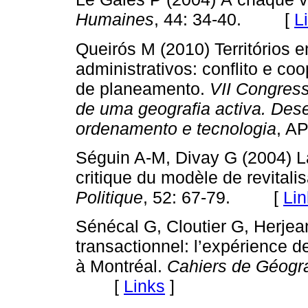
Humaines
, 44: 34-40. [
L
Queirós M (2010) Territórios
administrativos: conflito e c
de planeamento.
VII Congress
de uma geografia activa. Dese
ordenamento e tecnologia
, AP
Séguin A-M, Divay G (2004) La
critique du modèle de revitali
Politique
, 52: 67-79. [
Lin
Sénécal G, Cloutier G, Herje
transactionnel: l’expérience d
à Montréal.
Cahiers de Géogr
[
Links
]