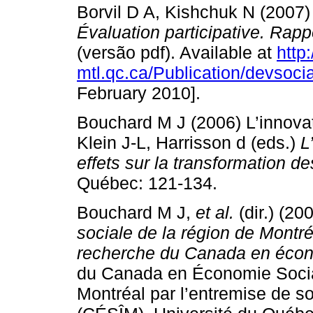
Borvil D A, Kishchuk N (2007
Évaluation participative. Rappo
(versão pdf). Available at
http
mtl.qc.ca/Publication/devsoci
February 2010].
Bouchard M J (2006) L’innova
Klein J-L, Harrisson d (eds.)
L
effets sur la transformation d
Québec: 121-134.
Bouchard M J,
et al.
(dir.) (20
sociale de la région de Montr
recherche du Canada en écon
du Canada en Économie Socia
Montréal par l’entremise de 