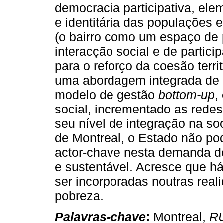
democracia participativa, ele
e identitária das populações e
(o bairro como um espaço de 
interacção social e de partici
para o reforço da coesão terri
uma abordagem integrada de b
modelo de gestão
bottom-up
,
social, incrementado as rede
seu nível de integração na so
de Montreal, o Estado não po
actor-chave nesta demanda do
e sustentável. Acresce que h
ser incorporadas noutras rea
pobreza.
Palavras-chave
:
Montreal,
R