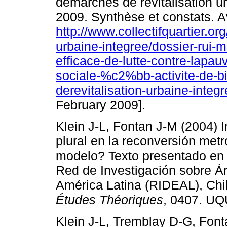
démarches de revitalisation u
2009. Synthèse et constats. A
http://www.collectifquartier.o
urbaine-integree/dossier-rui-
efficace-de-lutte-contre-lap
sociale-%c2%bb-activite-de-b
derevitalisation-urbaine-integ
February 2009].
Klein J-L, Fontan J-M (2004) 
plural en la reconversión met
modelo? Texto presentado en e
Red de Investigación sobre Á
América Latina (RIDEAL), Chi
Études Théoriques
, 0407. UQ
Klein J-L, Tremblay D-G, Fon