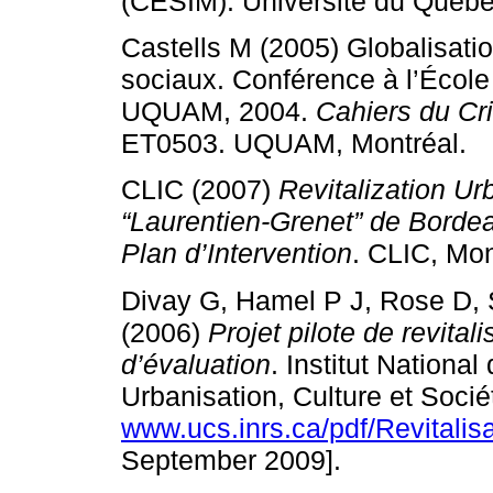
(CÉSÎM). Université du Québe
Castells M (2005) Globalisati
sociaux. Conférence à l’École
UQUAM, 2004.
Cahiers du Cr
ET0503. UQUAM, Montréal.
CLIC (2007)
Revitalization Urb
“Laurentien-Grenet” de Bordeau
Plan d’Intervention
. CLIC, Mo
Divay G, Hamel P J, Rose D, 
(2006)
Projet pilote de revita
d’évaluation
. Institut Nationa
Urbanisation, Culture et Socié
www.ucs.inrs.ca/pdf/Revitalis
September 2009].