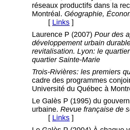
réseaux productifs dans la re
Montréal.
Géographie, Économ
[
Links
]
Laurence P (2007)
Pour des a
développement urbain durable.
revitalisation. Lyon: le quarti
quartier Sainte-Marie
Trois-Rivières: les premiers qu
cadre des programmes conjoi
Université du Québec à Montr
Le Galès P (1995) du gouvern
urbaine.
Revue française de s
[
Links
]
Le Galès P (2004) À chaque v