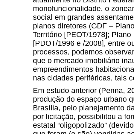
monofuncionalidade, o zonea
social em grandes assentamen
planos diretores (GDF – Plano
Território [PEOT/1978]; Plano
[PDOT/1996 e /2008], entre ou
processos, podemos observar
que o mercado imobiliário ina
empreendimentos habitaciona
nas cidades periféricas, tai
Em estudo anterior (Penna, 2
produção do espaço urbano 
Brasília, pelo planejamento d
por licitação, possibilitou a 
estatal “oligopolizado” (devid
que foram (e são) vendidas ao