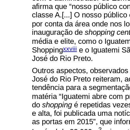
afirma que “nosso público co
classe A.[...] O nosso públic
por conta da área onde nos l
inauguração de
shopping cen
média e elite, como o Iguatem
xxviii
Shopping
e o Iguatemi Sã
José do Rio Preto.
Outros aspectos, observados 
José do Rio Preto reiteram,
tendência para a segmentação
matéria “Iguatemi abre com 
do
shopping
é repetidas veze
e alta, foi publicada uma notí
as portas em 2015”, que infor
2