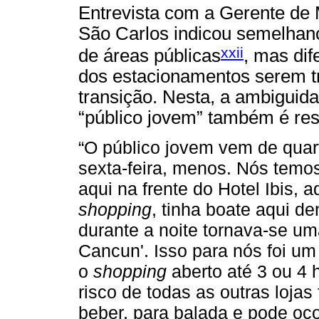
Entrevista com a Gerente de 
São Carlos indicou semelhan
xxii
de áreas públicas
, mas dif
dos estacionamentos serem 
transição. Nesta, a ambiguid
“público jovem” também é res
“O público jovem vem de quar
sexta-feira, menos. Nós tem
aqui na frente do Hotel Ibis, 
shopping
, tinha boate aqui de
durante a noite tornava-se u
Cancun'. Isso para nós foi um 
o
shopping
aberto até 3 ou 4
risco de todas as outras loja
beber, para balada e pode oco