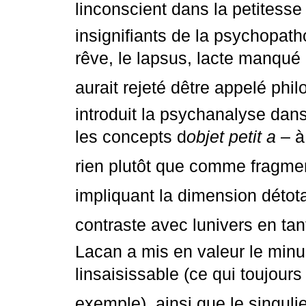
linconscient dans la petite
insignifiants de la psychopat
rêve, le lapsus, lacte manqué
aurait rejeté dêtre appelé ph
introduit la psychanalyse dan
les concepts d
objet petit a
– à
rien plutôt que comme fragment
impliquant la dimension détota
contraste avec lunivers en tan
Lacan a mis en valeur le minus
linsaisissable (ce qui toujou
exemple), ainsi que le singulier 