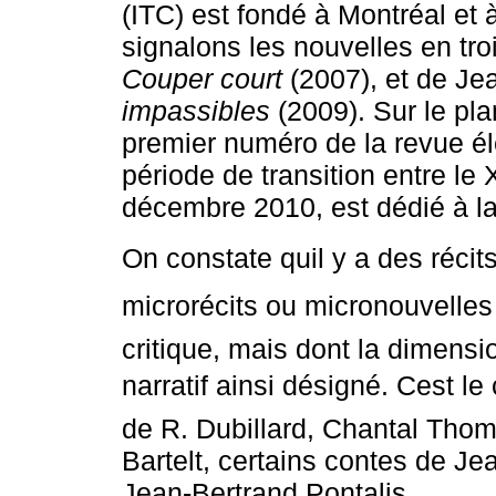
(ITC) est fondé à Montréal et
signalons les nouvelles en tr
Couper court
(2007), et de Je
impassibles
(2009). Sur le pla
premier numéro de la revue é
période de transition entre le
décembre 2010, est dédié à la
On constate quil y a des récit
microrécits ou micronouvelles ni
critique, mais dont la dimens
narratif ainsi désigné. Cest l
de R. Dubillard, Chantal Tho
Bartelt, certains contes de Je
Jean-Bertrand Pontalis.