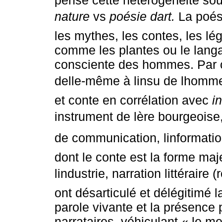
nature
vs
poésie dart.
La poési
les mythes, les contes, les lé
comme les plantes ou le langa
consciente des hommes. Par 
delle-même à linsu de lhom
et conte en corrélation avec
i
instrument de lère bourgeois
de communication, linformation
dont le conte est la forme maj
lindustrie, narration littéraire
ont désarticulé et délégitimé l
parole vivante et la présence 
narrataires, véhiculant « le m