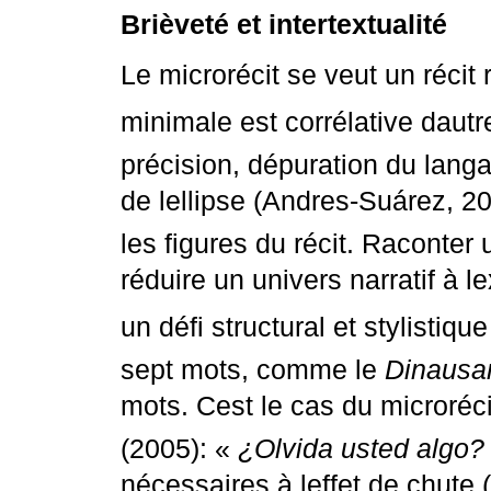
Brièveté et intertextualité
Le microrécit se veut un récit 
minimale est corrélative dautr
précision, dépuration du langag
de lellipse (Andres-Suárez, 20
les figures du récit. Raconte
réduire un univers narratif à 
un défi structural et stylistique
sept mots, comme le
Dinausar
mots. Cest le cas du microréc
(2005): «
¿Olvida usted algo? 
nécessaires à leffet de chute 