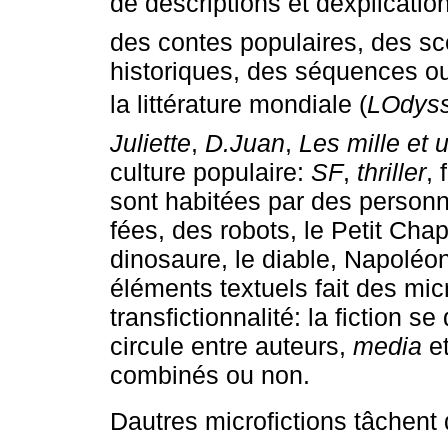
de descriptions et dexplicatio
des contes populaires, des sc
historiques, des séquences o
la littérature mondiale (
LOdys
Juliette
,
D.Juan
,
Les mille et 
culture populaire:
SF
,
thriller
, 
sont habitées par des person
fées, des robots, le Petit Cha
dinosaure, le diable, Napolé
éléments textuels fait des mic
transfictionnalité: la fiction s
circule entre auteurs,
media
et
combinés ou non.
Dautres microfictions tâchent d