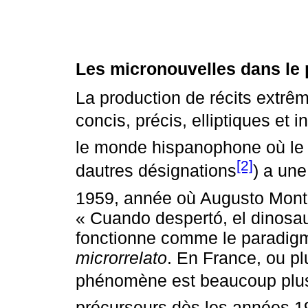
Les micronouvelles dans le 
La production de récits extrê
concis, précis, elliptiques et
le monde hispanophone où l
[2]
dautres désignations
) a une
1959, année où Augusto Monte
« Cuando despertó, el dinosaur
fonctionne comme le paradigm
microrrelato
. En France, ou pl
phénomène est beaucoup plus 
précurseurs dès les années 