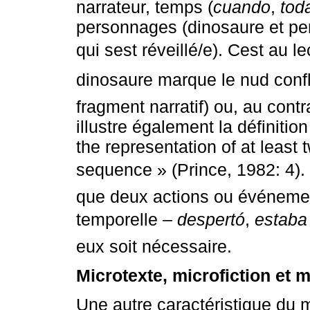
narrateur, temps (
cuando
,
tod
personnages (dinosaure et per
qui sest réveillé/e). Cest au 
dinosaure marque le nud confli
fragment narratif) ou, au con
illustre également la définitio
the representation of at least t
sequence » (Prince, 1982: 4). En 
que deux actions ou événemen
temporelle –
despertó
,
estaba
eux soit nécessaire.
Microtexte, microfiction et m
Une autre caractéristique du 