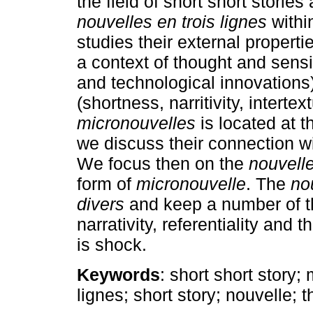
the field of short short stories 
nouvelles en trois lignes
within
studies their external properti
a context of thought and sensi
and technological innovations);
(shortness, narritivity, intertex
micronouvelles
is located at 
we discuss their connection wi
We focus then on the
nouvelle
form of
micronouvelle
. The
nou
divers
and keep a number of th
narrativity, referentiality and
is shock.
Keywords
: short short story;
lignes; short story; nouvelle; 