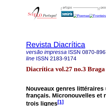
Revista Diacrítica
versão impressa
ISSN
0870-896
line
ISSN
2183-9174
Diacrítica vol.27 no.3 Brag
Nouveaux genres littéraires
français. Micronouvelles et 
[1]
trois lignes