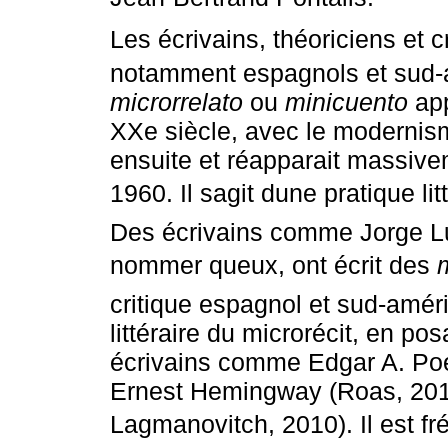
Les écrivains, théoriciens et 
notamment espagnols et sud-
microrrelato
ou
minicuento
app
XXe siècle, avec le modernism
ensuite et réapparait massive
1960. Il sagit dune pratique l
Des écrivains comme Jorge Lui
nommer queux, ont écrit des
critique espagnol et sud-améric
littéraire du microrécit, en p
écrivains comme Edgar A. Poe
Ernest Hemingway (Roas, 201
Lagmanovitch, 2010). Il est fr