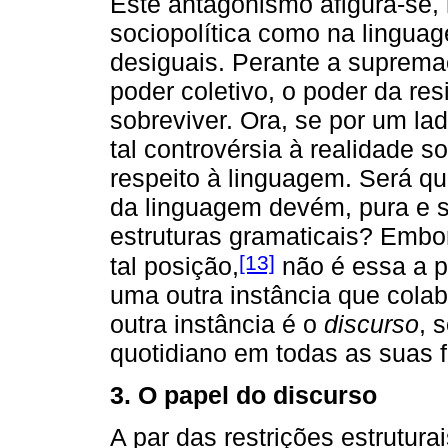
Este antagonismo afigura-se, 
sociopolítica como na linguag
desiguais. Perante a suprema
poder coletivo, o poder da re
sobreviver. Ora, se por um lad
tal controvérsia à realidade so
respeito à linguagem. Será q
da linguagem devém, pura e 
estruturas gramaticais? Emb
[13]
tal posição,
não é essa a p
uma outra instância que cola
outra instância é o
discurso
, 
quotidiano em todas as suas 
3. O papel do discurso
A par das restrições estrutura