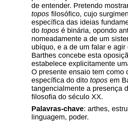
de entender. Pretendo mostrar
topos
filosófico, cujo surgim
específica das ideias fundame
do
topos
é binária, opondo an
nomeadamente a de um siste
ubíquo, e a de um falar e ag
Barthes concebe esta oposiçã
estabelece explicitamente uma
O presente ensaio tem como o
específica do dito
topos
em Bar
tangencialmente a presença
filosofia do século XX.
Palavras-chave
: arthes, estr
linguagem, poder.