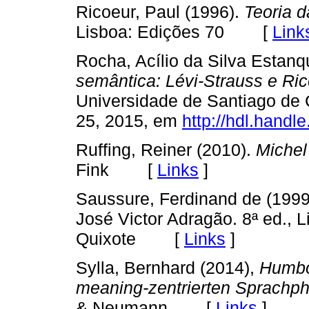
Ricoeur, Paul (1996).
Teoria d
Lisboa: Edições 70 [
Link
Rocha, Acílio da Silva Estanq
semântica: Lévi-Strauss e Ri
Universidade de Santiago de
25, 2015, em
http://hdl.handl
Ruffing, Reiner (2010).
Michel
Fink [
Links
]
Saussure, Ferdinand de (1999
José Victor Adragão. 8ª ed.,
Quixote [
Links
]
Sylla, Bernhard (2014),
Humbo
meaning-zentrierten Sprachph
& Neumann [
Links
]