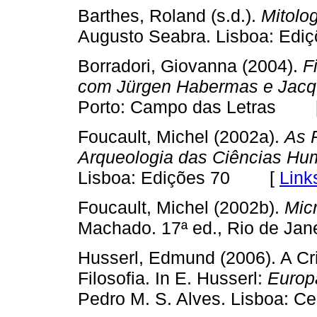
Barthes, Roland (s.d.).
Mitolo
Augusto Seabra. Lisboa: E
Borradori, Giovanna (2004).
F
com Jürgen Habermas e Jacq
Porto: Campo das Letras 
Foucault, Michel (2002a).
As 
Arqueologia das Ciências H
Lisboa: Edições 70 [
Link
Foucault, Michel (2002b).
Micr
Machado. 17ª ed., Rio de J
Husserl, Edmund (2006). A C
Filosofia. In E. Husserl:
Europ
Pedro M. S. Alves. Lisboa: 