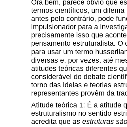
Ora bem, parece óbvio que e
termos científicos, um dilem
antes pelo contrário, pode f
impulsionador para a investiga
precisamente isso que acont
pensamento estruturalista. O
para usar um termo husserlia
diversas e, por vezes, até me
atitudes teóricas diferentes 
considerável do debate científ
torno das ideias e teorias estr
representantes provêm da trad
Atitude teórica 1: É a atitude
estruturalismo no sentido estr
acredita que
as estruturas sã