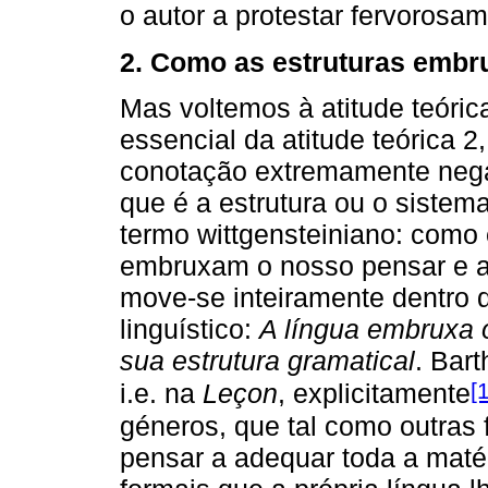
o autor a protestar fervorosam
2. Como as estruturas emb
Mas voltemos à atitude teóric
essencial da atitude teórica 
conotação extremamente negat
que é a estrutura ou o sistem
termo wittgensteiniano: como 
embruxam o nosso pensar e ag
move-se inteiramente dentro d
linguístico:
A língua embruxa 
sua estrutura gramatical
. Bar
[
i.e. na
Leçon
, explicitamente
géneros, que tal como outras 
pensar a adequar toda a mat