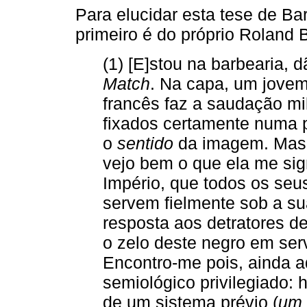
Para elucidar esta tese de Bar
primeiro é do próprio Roland 
(1) [E]stou na barbearia
Match
. Na capa, um jove
francês faz a saudação mil
fixados certamente numa p
o
sentido
da imagem. Mas, 
vejo bem o que ela me sig
Império, que todos os seus
servem fielmente sob a su
resposta aos detratores d
o zelo deste negro em ser
Encontro-me pois, ainda a
semiológico privilegiado: h
de um sistema prévio (
um 