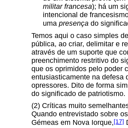
militar francesa
); há um si
intencional de francesismo 
uma
presença
do significa
Temos aqui o caso simples d
pública, ao criar, delimitar e 
através de um suporte que c
preenchimento restritivo do s
que os oprimidos pelo poder c
entusiasticamente na defesa d
opressores. Dito de forma si
do significado de patriotismo.
(2) Críticas muito semelhante
Quando entrevistado sobre os 
[17]
Gémeas em Nova Iorque,
D