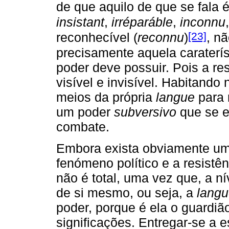
de que aquilo de que se fala é,
insistant
,
irréparáble
,
inconnu
,
[23]
reconhecível (
reconnu
)
, n
precisamente aquela caraterís
poder deve possuir. Pois a re
visível e invisível. Habitando
meios da própria
langue
para r
um poder
subversivo
que se e
combate.
Embora exista obviamente uma
fenómeno político e a resistênc
não é total, uma vez que, a nív
de si mesmo, ou seja, a
lang
poder, porque é ela o guardião
significações. Entregar-se a e