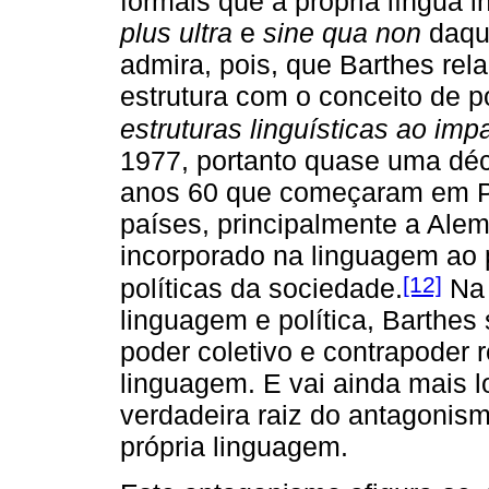
formais que a própria língua
plus ultra
e
sine qua non
daqui
admira, pois, que Barthes rel
estrutura com o conceito de p
estruturas linguísticas ao imp
1977, portanto quase uma déc
anos 60 que começaram em Pa
países, principalmente a Ale
incorporado na linguagem ao 
[12]
políticas da sociedade.
Na 
linguagem e política, Barthes 
poder coletivo e contrapoder
linguagem. E vai ainda mais l
verdadeira raiz do antagonism
própria linguagem.