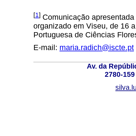
[
1
]
Comunicação apresentada a
organizado em Viseu, de 16 a
Portuguesa de Ciências Flores
E-mail:
maria.radich@iscte.pt
Av. da Repúbli
2780-159 
silva.