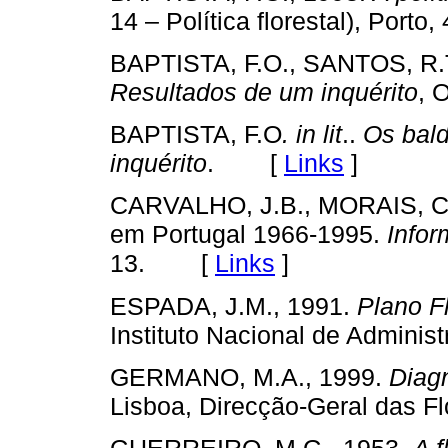
14 – Política florestal), Por
BAPTISTA, F.O., SANTOS, R.T
Resultados de um inquérito
, 
BAPTISTA, F.O
.
in lit
..
Os bald
inquérito
. [
Links
]
CARVALHO, J.B., MORAIS, C.J.
em Portugal 1966-1995.
Infor
13. [
Links
]
ESPADA, J.M., 1991.
Plano F
Instituto Nacional de Admin
GERMANO, M.A., 1999.
Diagn
Lisboa, Direcção-Geral das 
GUERREIRO, M.G., 1953.
A f