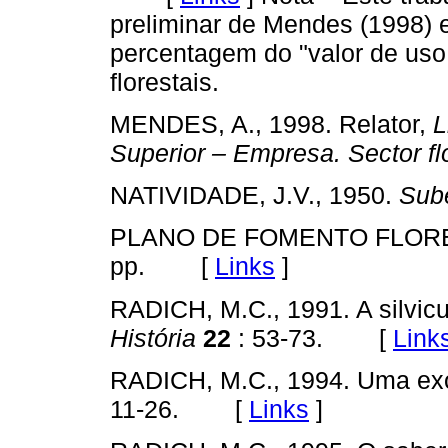
preliminar de Mendes (1998) e 
percentagem do "valor de uso 
florestais.
MENDES, A., 1998. Relator,
L
Superior – Empresa. Sector fl
NATIVIDADE, J.V., 1950.
Sube
PLANO DE FOMENTO FLOREST
pp. [
Links
]
RADICH, M.C., 1991. A silvicu
História
22
: 53-73. [
Link
RADICH, M.C., 1994. Uma exó
11-26. [
Links
]