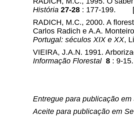
RADICH, M.C., 1995. O saber
História
27-28
: 177-199. 
RADICH, M.C., 2000. A florest
Carlos Radich e A.A. Monteir
Portugal: séculos XIX e XX
, 
VIEIRA, J.A.N. 1991. Arboriz
Informação
Florestal
8
: 9-
Entregue para publicação em
Aceite para publicação em S