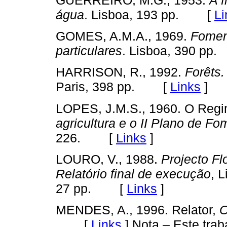
água
. Lisboa, 193 pp. [
Li
GOMES, A.M.A., 1969.
Foment
particulares
. Lisboa, 390 p
HARRISON, R., 1992.
Forêts.
Paris, 398 pp. [
Links
]
LOPES, J.M.S., 1960. O Regim
agricultura e o II Plano de Fo
226. [
Links
]
LOURO, V., 1988.
Projecto Fl
Relatório final de
execução
, 
27 pp. [
Links
]
MENDES, A., 1996. Relator,
O
[
Links
]
Nota – Este trab