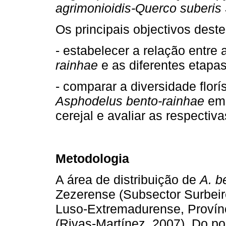
agrimonioidis-Querco suberis 
Os principais objectivos dest
- estabelecer a relação entre
rainhae
e as diferentes etapas
- comparar a diversidade flor
Asphodelus bento-rainhae
em 
cerejal e avaliar as respecti
Metodologia
A área de distribuição de
A. b
Zezerense (Subsector Surbeir
Luso-Extremadurense, Provínci
(Rivas-Martínez, 2007). Do pon