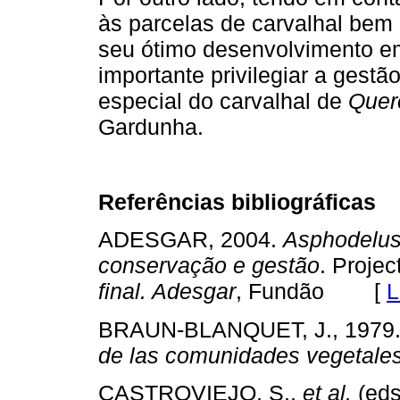
às parcelas de carvalhal bem 
seu ótimo desenvolvimento em
importante privilegiar a gest
especial do carvalhal de
Quer
Gardunha.
Referências bibliográficas
ADESGAR, 2004.
Asphodelus
conservação e gestão
. Proje
final. Adesgar
, Fundão [
L
BRAUN-BLANQUET, J., 1979
de las comunidades vegetale
CASTROVIEJO, S.,
et al.
(eds