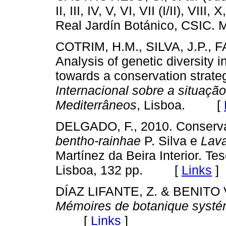
II, III, IV, V, VI, VII (I/II), VIII
Real Jardín Botánico, CSI
COTRIM, H.M., SILVA, J.P., F
Analysis of genetic diversity 
towards a conservation strateg
Internacional sobre a situaç
Mediterrâneos
, Lisboa. [
DELGADO, F., 2010. Conserva
bentho-rainhae
P. Silva e
Lava
Martínez da Beira Interior. T
Lisboa, 132 pp. [
Links
]
DÍAZ LIFANTE, Z. & BENITO 
Mémoires de botanique systé
[
Links
]