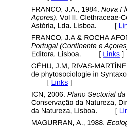
FRANCO, J.A., 1984.
Nova Fl
Açores)
. Vol II. Clethraceae
Astória, Lda. Lisboa. [
Li
FRANCO, J.A & ROCHA AFON
Portugal (Continente e Açores
Editora. Lisboa. [
Links
]
GÉHU, J.M, RIVAS-MARTÍNEZ,
de phytosociologie in Syntax
[
Links
]
ICN, 2006.
Plano Sectorial d
Conservação da Natureza, Di
da Natureza, Lisboa. [
Li
MAGURRAN, A., 1988.
Ecolog