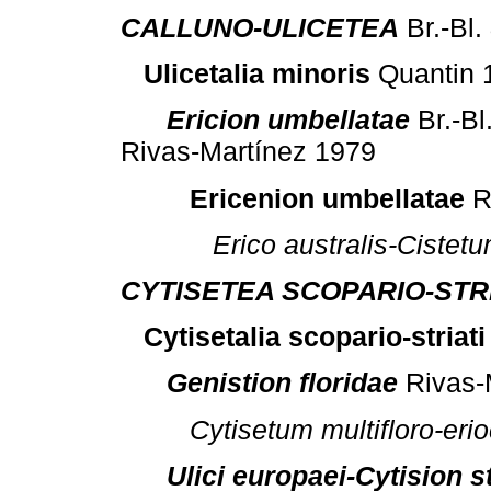
CALLUNO-ULICETEA
Br.-Bl.
Ulicetalia minoris
Quantin 
Ericion umbellatae
Br.-Bl
Rivas-Martínez 1979
Ericenion umbellatae
R
Erico australis-Cistetu
CYTISETEA SCOPARIO-STRI
Cytisetalia scopario-striati
Genistion floridae
Rivas-
Cytisetum multifloro-erio
Ulici europaei-Cytision st