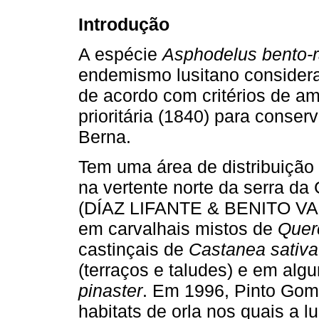
Introdução
A espécie
Asphodelus bento-
endemismo lusitano considera
de acordo com critérios de 
prioritária (1840) para conse
Berna.
Tem uma área de distribuição
na vertente norte da serra d
(DÍAZ LIFANTE & BENITO V
em carvalhais mistos de
Quer
castinçais de
Castanea sativa
(terraços e taludes) e em alg
pinaster
. Em 1996, Pinto Go
habitats de orla nos quais a l