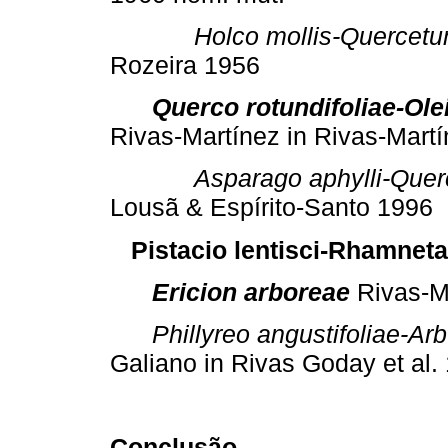
Holco mollis-Quercetu
Rozeira 1956
Querco rotundifoliae-Ole
Rivas-Martínez in Rivas-Mart
Asparago aphylli-Quer
Lousã & Espírito-Santo 1996
Pistacio lentisci-Rhamnetal
Ericion
arboreae
Rivas-M
Phillyreo angustifoliae-A
Galiano in Rivas Goday et al.
Conclusão