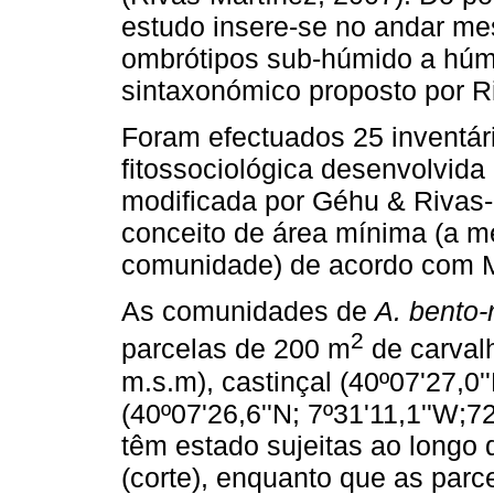
estudo insere-se no andar me
ombrótipos sub-húmido a húm
sintaxonómico proposto por R
Foram efectuados 25 inventár
fitossociológica desenvolvida
modificada por Géhu & Rivas-
conceito de área mínima (a m
comunidade) de acordo com M
As comunidades de
A. bento-
2
parcelas de 200 m
de carvalh
m.s.m), castinçal (40º07'27,0'
(40º07'26,6''N; 7º31'11,1''W;7
têm estado sujeitas ao longo d
(corte), enquanto que as parc