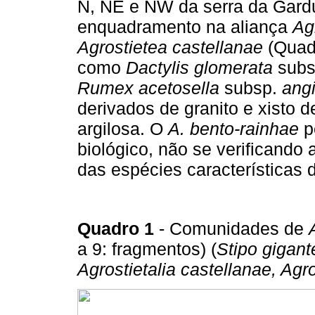
N, NE e NW da serra da Gard
enquadramento na aliança
Ag
Agrostietea castellanae
(Quadr
como
Dactylis glomerata
subs
Rumex acetosella
subsp.
ang
derivados de granito e xisto d
argilosa. O
A. bento-rainhae
p
biológico, não se verificando 
das espécies características
Quadro 1
- Comunidades de
a 9: fragmentos) (
Stipo gigant
Agrostietalia castellanae, Agr