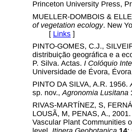
Princeton University Press,
MUELLER-DOMBOIS & ELLEN
of vegetation ecology
. New Yo
[
Links
]
PINTO-GOMES, C.J., SILVEIRA
distribuição geográfica e a e
P. Silva. Actas.
I Colóquio Int
Universidade de Évora, Év
PINTO DA SILVA, A.R. 1956.
sp. nov.,
Agronomia Lusitana
RIVAS-MARTÍNEZ, S, FERNÁN
LOUSÃ, M, PENAS, A., 2001. 
Vascular Plant Communities of
level.
Itinera Geobotanica
14