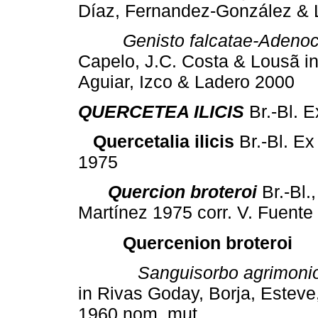
Díaz, Fernandez-González & 
Genisto falcatae-Adenoc
Capelo, J.C. Costa & Lousã i
Aguiar, Izco & Ladero 2000
QUERCETEA ILICIS
Br.-Bl. E
Quercetalia ilicis
Br.-Bl. Ex
1975
Quercion broteroi
Br.-Bl.
Martínez 1975 corr. V. Fuente
Quercenion broteroi
Sanguisorbo agrimonio
in Rivas Goday, Borja, Esteve
1960 nom. mut.