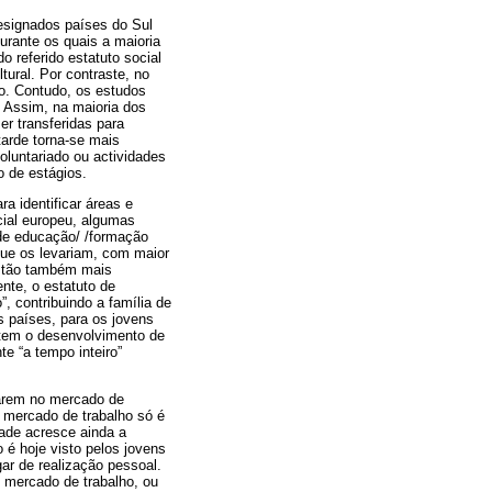
designados países do Sul
urante os quais a maioria
 referido estatuto social
tural. Por contraste, no
o. Contudo, os estudos
. Assim, na maioria dos
r transferidas para
tarde torna-se mais
oluntariado ou actividades
o de estágios.
a identificar áreas e
cial europeu, algumas
 de educação/ /formação
 que os levariam, com maior
estão também mais
nte, o estatuto de
, contribuindo a família de
s países, para os jovens
ntem o desenvolvimento de
e “a tempo inteiro”
sarem no mercado de
 mercado de trabalho só é
dade acresce ainda a
 é hoje visto pelos jovens
r de realização pessoal.
 mercado de trabalho, ou