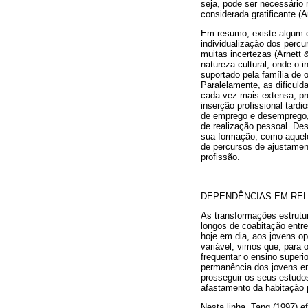
seja, pode ser necessário
considerada gratificante (A
Em resumo, existe algum c
individualização dos percu
muitas incertezas (Arnett &
natureza cultural, onde o 
suportado pela família de
Paralelamente, as dificu
cada vez mais extensa, pr
inserção profissional tardi
de emprego e desemprego, t
de realização pessoal. De
sua formação, como aqueles
de percursos de ajustamen
profissão.
DEPENDÊNCIAS EM REL
As transformações estrutu
longos de coabitação entre
hoje em dia, aos jovens op
variável, vimos que, para
frequentar o ensino superio
permanência dos jovens em
prosseguir os seus estudo
afastamento da habitação p
Nesta linha, Tang (1997) 