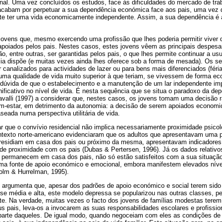
onal. Uma vez concluídos os estudos, face às dificuldades do mercado de tr
 acabam por perpetuar a sua dependência económica face aos pais, uma vez 
mite ter uma vida economicamente independente. Assim, a sua dependência é a
ovens que, mesmo exercendo uma profissão que lhes poderia permitir viver 
apoiados pelos pais. Nestes casos, estes jovens vêem as principais despesas
o, entre outras, ser garantidas pelos pais, o que lhes permite continuar a usu
ia dispõe (e muitas vezes ainda lhes oferece sob a forma de mesada). Os 
 canalizados para actividades de lazer ou para bens mais diferenciados (fér
er uma qualidade de vida muito superior à que teriam, se vivessem de forma 
 dúvida de que o estabelecimento e a manutenção de um lar independente imp
ificativo no nível de vida. É nesta sequência que se situa o paradoxo da d
valli (1997) a considerar que, nestes casos, os jovens tomam uma decisão r
em-estar, em detrimento da autonomia: a decisão de serem apoiados economi
seada numa perspectiva utilitária de vida.
ar que o convívio residencial não implica necessariamente proximidade psicoló
texto norte-americano evidenciaram que os adultos que apresentavam uma p
 residiam em casa dos pais ou próximo da mesma, apresentavam indicadores
 de proximidade com os pais (Dubas & Pertersen, 1996). Já os dados relativ
 permanecem em casa dos pais, não só estão satisfeitos com a sua situaçã
ma fonte de apoio económico e emocional, embora manifestem elevados nív
holm & Hurrelman, 1995).
97) argumenta que, apesar dos padrões de apoio económico e social terem sid
se média e alta, este modelo depressa se popularizou nas outras classes, p
e. Na verdade, muitas vezes o facto dos jovens de famílias modestas terem
s pais, leva-os a invocarem as suas responsabilidades escolares e profission
 parte daqueles. De igual modo, quando negoceiam com eles as condições d