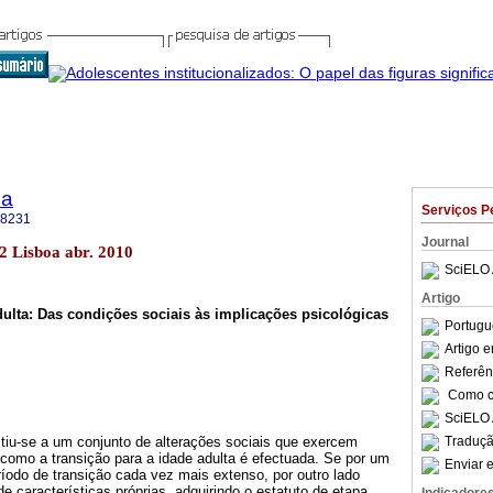
ca
Serviços P
-8231
Journal
.2 Lisboa abr. 2010
SciELO 
Artigo
dulta: Das condições sociais às implicações psicológicas
Portugu
Artigo 
Referên
Como ci
SciELO 
tiu-se a um conjunto de alterações sociais que exercem
Traduçã
como a transição para a idade adulta é efectuada. Se por um
Enviar e
íodo de transição cada vez mais extenso, por outro lado
e características próprias, adquirindo o estatuto de etapa