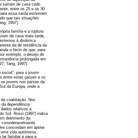
que saíram de casa cedo
mente, entre os 25 e os 30
 para essa saída estiveram
do que tais situações
ang, 1997).
ópria família e a ruptura
aíram de casa mais tarde,
 externos à dinâmica
erente da de residência da
inda o facto de que, para
 por exemplo, o desejo de
permanência prolongada em
97; Tang, 1997).
 social”, para o jovem
s entre estes países e os
 os jovens nos países da
 Sul da Europa, onde a
 da coabitação. Nos
o da dependência
 dados relativos a
o Sul. Rossi (1997) indica
 em detrimento da
er consideravelmente
ueles concordam em apoiar
a uma vida autónoma.
ar familiar e para a