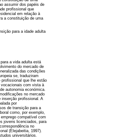
 ao assumir dos papéis de
de profissional que
esidencial em relação à
ra a constituição de uma
ição para a idade adulta
para a vida adulta está
volvimento do mercado de
eneralizada das condições
uropeia se, traduziram
profissional que lhe estão
s vocacionais com vista à
o de autonomia económica.
s modificações no mercado
 inserção profissional. A
balada por
sos de transição para a
aboral como, por exemplo,
um emprego compatível com
os jovens licenciados, para
correspondência no
nal (Elejabeitia, 1997).
udos universitários.