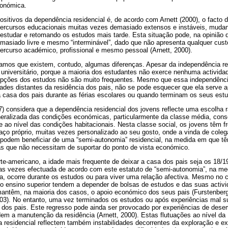
conómica.
itivos da dependência residencial é, de acordo com Arnett (2000), o facto d
 percursos educacionais muitas vezes demasiado extensos e instáveis, mud
estudar e retomando os estudos mais tarde. Esta situação pode, na opinião d
masiado livre e mesmo “interminável”, dado que não apresenta qualquer cust
ercurso académico, profissional e mesmo pessoal (Arnett, 2000).
amos que existem, contudo, algumas diferenças. Apesar da independência re
 universitário, porque a maioria dos estudantes não exerce nenhuma actividad
upções dos estudos não são muito frequentes. Mesmo que essa independênci
ades distantes da residência dos pais, não se pode esquecer que ela serve a
 casa dos pais durante as férias escolares ou quando terminam os seus estu
7) considera que a dependência residencial dos jovens reflecte uma escolha r
neralizada das condições económicas, particularmente da classe média, con
 ao nível das condições habitacionais. Nesta classe social, os jovens têm f
aço próprio, muitas vezes personalizado ao seu gosto, onde a vinda de cole
 podem beneficiar de uma “semi-autonomia” residencial, na medida em que 
 que não necessitam de suportar do ponto de vista económico.
te-americano, a idade mais frequente de deixar a casa dos pais seja os 18/1
as vezes efectuada de acordo com este estatuto de “semi-autonomia”, na m
ja, ocorre durante os estudos ou para viver uma relação afectiva. Mesmo no 
o ensino superior tendem a depender de bolsas de estudos e das suas activi
antêm, na maioria dos casos, o apoio económico dos seus pais (Furstenber
03). No entanto, uma vez terminados os estudos ou após experiências mal su
 dos pais. Este regresso pode ainda ser provocado por experiências de dese
m a manutenção da residência (Arnett, 2000). Estas flutuações ao nível da
 residencial reflectem também instabilidades decorrentes da exploração e e