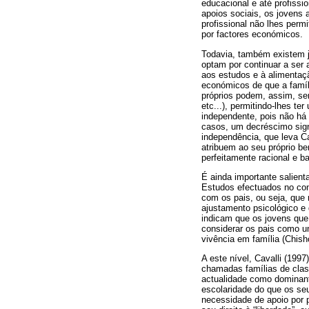
educacional e até profissi
apoios sociais, os jovens
profissional não lhes per
por factores económicos.
Todavia, também existem j
optam por continuar a ser 
aos estudos e à alimentaçã
económicos de que a famíl
próprios podem, assim, ser
etc...), permitindo-lhes t
independente, pois não há
casos, um decréscimo sign
independência, que leva Ca
atribuem ao seu próprio b
perfeitamente racional e ba
É ainda importante salient
Estudos efectuados no con
com os pais, ou seja, que
ajustamento psicológico e
indicam que os jovens que
considerar os pais como u
vivência em família (Chis
A este nível, Cavalli (19
chamadas famílias de clas
actualidade como dominant
escolaridade do que os seu
necessidade de apoio por