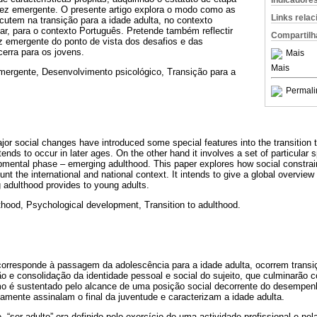
Indicadore
tez emergente. O presente artigo explora o modo como as
Links rela
cutem na transição para a idade adulta, no contexto
lar, para o contexto Português. Pretende também reflectir
Compartilh
z emergente do ponto de vista dos desafios e das
erra para os jovens.
Mais
Mais
mergente, Desenvolvimento psicológico, Transição para a
Permali
jor social changes have introduced some special features into the transition
tends to occur in later ages. On the other hand it involves a set of particular sp
mental phase – emerging adulthood. This paper explores how social constrains
unt the international and national context. It intends to give a global overvie
g adulthood provides to young adults.
hood, Psychological development, Transition to adulthood.
 corresponde à passagem da adolescência para a idade adulta, ocorrem transi
o e consolidação da identidade pessoal e social do sujeito, que culminarão 
imo é sustentado pelo alcance de uma posição social decorrente do desempenh
eamente assinalam o final da juventude e caracterizam a idade adulta.
 “ser adulto” era definido pelo exercício de uma actividade profissional e pe