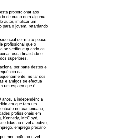
esta proporcionar aos
ando de curso com alguma
o autor, implicar um
o para o jovem, retardando
sidencial ser muito pouco
e profissional que o
a se verifique quando os
penas essa finalidade e
dos superiores.
acional por parte destes e
sequência da
requentemente, no lar dos
gas e amigos se efectua
têm um espaço que é
9 anos, a independência
edida em que tem um
contexto norteamericano,
dades profissionais em
g, Kennedy, McCloyd,
cedidas ao nível afectivo,
mprego, emprego precário
xperimentação ao nível