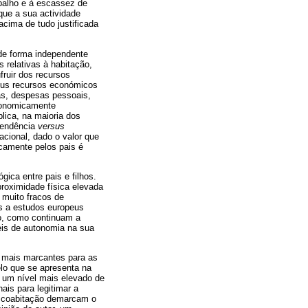
abalho e à escassez de
que a sua actividade
cima de tudo justificada
de forma independente
 relativas à habitação,
fruir dos recursos
seus recursos económicos
ias, despesas pessoais,
economicamente
lica, na maioria dos
ependência
versus
acional, dado o valor que
camente pelos pais é
gica entre pais e filhos.
roximidade física elevada
 muito fracos de
os a estudos europeus
o, como continuam a
eis de autonomia na sua
o mais marcantes para as
elo que se apresenta na
 um nível mais elevado de
ais para legitimar a
e coabitação demarcam o