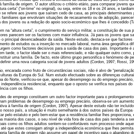
à família de origem. O autor utilizou o critério etário, para comparar jovens 
tura certa” (“on-time” no original), ou seja, entre os 18 e os 24 anos, e tardia
e se refere aos jovens que saíram cedo de casa, as principais determinantes
familiares que envolviam situações de recasamento ou de adopção, parecen
dos jovens ou a redução do apoio socio-económico que lhes é concedido (T
na “altura certa”, o cumprimento do serviço militar, a constituição de sua pr
ores parecem ser os factores com maior influência. Já para os jovens que s
 o principal desencadeador da saída. Neste estudo, destaca-se que factores
mento de estudos ou a inserção no mercado laboral, numa área geográfica dif
urgem como factores decisivos para a saída de casa dos pais. Importante é a
m tarde, o factor idade ser o mais referenciado, e não qualquer outro como,
stituir uma família. De facto, este último grupo personifica o fenómeno de 
definir uma nova categoria social de jovens adultos (Cordon, 1997; Rossi, 19
o, encarada como fruto de circunstâncias sociais, não é alvo de “penalização
culturas da Europa do Sul. Num estudo efectuado sobre as diferenças culturai
 do Norte, verificou-se que, apesar do desemprego ou do emprego precário,
independência residencial, enquanto que o oposto se verifica nos países do
dência com os filhos.
des de emprego constituem um outro factor importante para o prolongamento
ilham problemas de desemprego ou emprego precário, observa-se um aument
ativa à família de origem (Cordon, 1997). Apesar deste estudo não ter incluído
o nosso país, a situação é muito semelhante à dos outros países da Europa d
ar pelo estatuto e pelo bem-estar que a residência familiar lhes proporciona,
 maioria dos casos, o seu nível de vida fora de casa dos pais tenderia a s
os pais como os filhos adultos sentem-se confortáveis num processo onde aq
s, até que estes consigam atingir a independência económica que lhes permit
ria família de origem não assume um papel de incentivo para o abandono do l