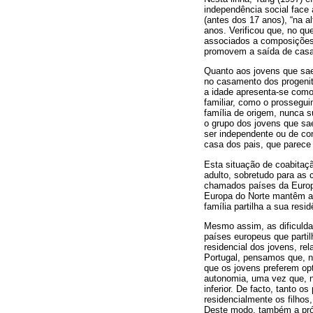
independência social face 
(antes dos 17 anos), “na al
anos. Verificou que, no qu
associados a composições 
promovem a saída de casa 
Quanto aos jovens que saem 
no casamento dos progenit
a idade apresenta-se como
familiar, como o prossegui
família de origem, nunca s
o grupo dos jovens que sae
ser independente ou de con
casa dos pais, que parece 
Esta situação de coabitaçã
adulto, sobretudo para as 
chamados países da Europa
Europa do Norte mantêm a 
família partilha a sua resi
Mesmo assim, as dificulda
países europeus que part
residencial dos jovens, rel
Portugal, pensamos que, n
que os jovens preferem opt
autonomia, uma vez que, na
inferior. De facto, tanto 
residencialmente os filho
Deste modo, também a próp