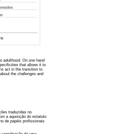
s
cionados
ar
nk
 to adulthood. On one hand
ecificities that allows it to
 act in the transition to
w about the challenges and
ções traduzidas no
com a aquisição do estatuto
o de papéis profissionais
la constituição de uma