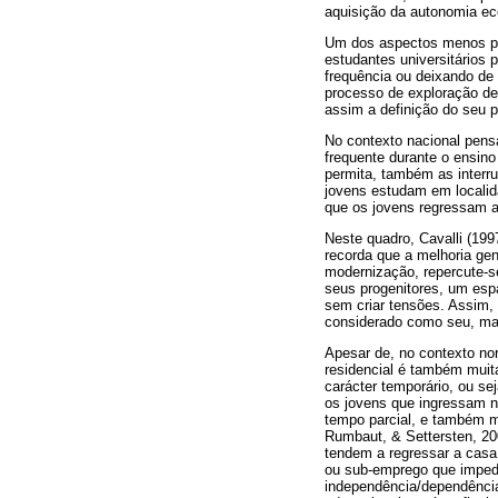
aquisição da autonomia e
Um dos aspectos menos pos
estudantes universitários
frequência ou deixando de 
processo de exploração de
assim a definição do seu p
No contexto nacional pens
frequente durante o ensino
permita, também as interr
jovens estudam em localid
que os jovens regressam a
Neste quadro, Cavalli (199
recorda que a melhoria ge
modernização, repercute-se
seus progenitores, um esp
sem criar tensões. Assim,
considerado como seu, mas
Apesar de, no contexto nor
residencial é também muit
carácter temporário, ou se
os jovens que ingressam n
tempo parcial, e também m
Rumbaut, & Settersten, 20
tendem a regressar a casa
ou sub-emprego que impede
independência/dependência