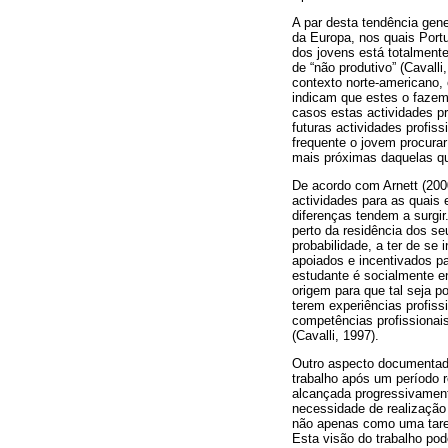
A par desta tendência gene
da Europa, nos quais Portu
dos jovens está totalmente
de “não produtivo” (Cavalli
contexto norte-americano,
indicam que estes o fazem 
casos estas actividades p
futuras actividades profis
frequente o jovem procurar
mais próximas daquelas qu
De acordo com Arnett (2000
actividades para as quais
diferenças tendem a surgir
perto da residência dos se
probabilidade, a ter de s
apoiados e incentivados p
estudante é socialmente en
origem para que tal seja p
terem experiências profis
competências profissionais
(Cavalli, 1997).
Outro aspecto documentado
trabalho após um período 
alcançada progressivamente
necessidade de realização 
não apenas como uma tare
Esta visão do trabalho po