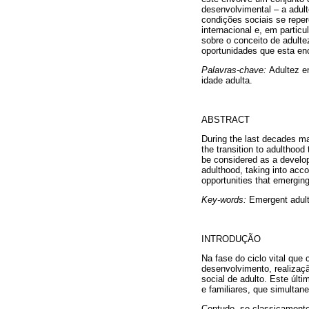
desenvolvimental – a adul
condições sociais se reper
internacional e, em particu
sobre o conceito de adulte
oportunidades que esta enc
Palavras-chave:
Adultez e
idade adulta.
ABSTRACT
During the last decades ma
the transition to adulthood 
be considered as a develop
adulthood, taking into acco
opportunities that emergin
Key-words:
Emergent adult
INTRODUÇÃO
Na fase do ciclo vital que
desenvolvimento, realizaçã
social de adulto. Este últ
e familiares, que simultan
Contudo, se classicamente,