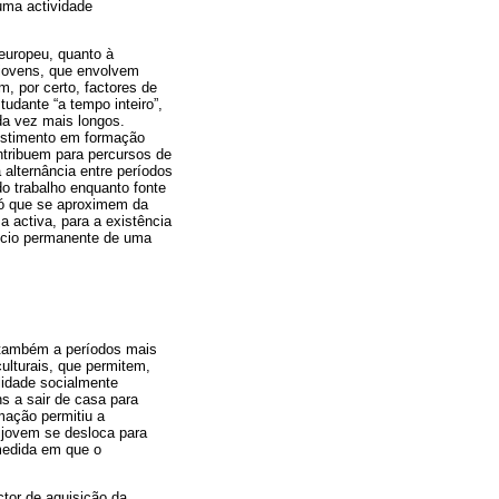
uma actividade
europeu, quanto à
 jovens, que envolvem
m, por certo, factores de
udante “a tempo inteiro”,
da vez mais longos.
estimento em formação
ntribuem para percursos de
 alternância entre períodos
o trabalho enquanto fonte
só que se aproximem da
 activa, para a existência
cício permanente de uma
 também a períodos mais
culturais, que permitem,
lidade socialmente
s a sair de casa para
rmação permitiu a
 jovem se desloca para
 medida em que o
tor de aquisição da