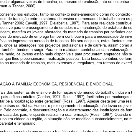
 mudar algumas vezes de trabalho, ou mesmo de profissão, até se encontrar 
rnett & Tanner, 2006).
onsenso nos estudos, tanto no contexto norte-americano como no contexto 
rsos de transição entre o sistema de ensino e o mercado de trabalho para os
 Tanner 2006; Cavalli, 1997; Elejabeitia, 1997). Para esta realidade contribue
incentivo para o prosseguimento de estudos e a manutenção do estatuto de est
 origem, mantêm os jovens afastados do mercado de trabalho por períodos ca
ldades do mercado de emprego também contribuem para a necessidade de inv
évia ao ingresso no mercado de trabalho. No seu conjunto, estes factores co
os, onde as alterações nos projectos profissionais e de carreira, assim como a
ambém tendem a surgir. Para esta realidade, contribui ainda a valorização d
ste modo, os jovens estão mais disponíveis para procurarem empregos não 
 que lhes proporcionarem realização pessoal. Esta busca contribui, de forma
to ao mercado de trabalho, mais extensos e irregulares, em termos do exer
AÇÃO À FAMÍLIA: ECONÓMICA, RESIDENCIAL E EMOCIONAL
rais dos sistemas de ensino e de formação e do mundo do trabalho induzem
 pais e filhos adultos (Cordon, 1997; Rossi, 1997), facilitados por mudanças 
tar pela “coabitação entre gerações” (Rossi, 1997). Apesar desta ser uma rea
 os países do Sul da Europa, o prolongamento da educação não levou os joven
r. Pelo contrário, a descentralização e o alastramento das instituições de fo
 casa dos pais, enquanto realizam a sua formação (Rossi, 1997). Quando o
s noutra cidade ou região, a situação não se modifica substancialmente, na
arental é temporário.
efectuou um estudo que versou a temática da saída de casa dos pais como fac