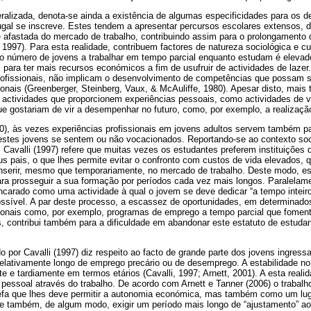
ralizada, denota-se ainda a existência de algumas especificidades para os 
gal se inscreve. Estes tendem a apresentar percursos escolares extensos, d
 afastada do mercado de trabalho, contribuindo assim para o prolongamento do
, 1997). Para esta realidade, contribuem factores de natureza sociológica e cul
 o número de jovens a trabalhar em tempo parcial enquanto estudam é elevad
para ter mais recursos económicos a fim de usufruir de actividades de lazer
rofissionais, não implicam o desenvolvimento de competências que possam se
sionais (Greenberger, Steinberg, Vaux, & McAuliffe, 1980). Apesar disto, mais 
 actividades que proporcionem experiências pessoais, como actividades de v
e gostariam de vir a desempenhar no futuro, como, por exemplo, a realizaçã
), às vezes experiências profissionais em jovens adultos servem também par
 estes jovens se sentem ou não vocacionados. Reportando-se ao contexto so
. Cavalli (1997) refere que muitas vezes os estudantes preferem instituições
us pais, o que lhes permite evitar o confronto com custos de vida elevados,
e inserir, mesmo que temporariamente, no mercado de trabalho. Deste modo, 
ara prosseguir a sua formação por períodos cada vez mais longos. Paralelame
carado como uma actividade à qual o jovem se deve dedicar “a tempo inteiro”
ossível. A par deste processo, a escassez de oportunidades, em determinado
sionais como, por exemplo, programas de emprego a tempo parcial que fome
, contribui também para a dificuldade em abandonar este estatuto de estudant
 por Cavalli (1997) diz respeito ao facto de grande parte dos jovens ingres
relativamente longo de emprego precário ou de desemprego. A estabilidade no
 e tardiamente em termos etários (Cavalli, 1997; Arnett, 2001). A esta reali
pessoal através do trabalho. De acordo com Arnett e Tanner (2006) o trabalho
fa que lhes deve permitir a autonomia económica, mas também como um luga
de também, de algum modo, exigir um período mais longo de “ajustamento” ao