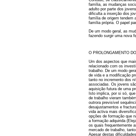
família, as mudanças socia
adulto por parte dos joven
dificulta a inserção dos j
família de origem tendem a
família própria. O papel p
De um modo geral, as muda
fazendo surgir uma nova fi
O PROLONGAMENTO DOS
Um dos aspectos que mais t
relacionado com os invest
trabalho. De um modo geral
de vida e a modificação pr
tanto no incremento dos ní
associadas. Os jovens são,
aquisição futura de uma pr
Isto implica, por si só, q
de trabalho vieram também 
outrora previsível sequênc
desajustamentos e fractura
vida activa mais diversif
opções de formação que nã
a formação adquirida (Elej
os quais frequentemente a
mercado de trabalho, tanto
Apesar destas dificuldade