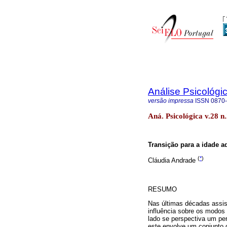
Análise Psicológi
versão impressa
ISSN
0870
Aná. Psicológica v.28 n
Transição para a idade a
(
*
)
Cláudia Andrade
RESUMO
Nas últimas décadas assis
influência sobre os modos 
lado se perspectiva um per
este envolve um conjunto d