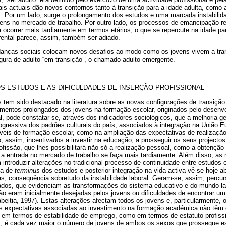
is actuais dão novos contornos tanto à transição para a idade adulta, como
s. Por um lado, surge o prolongamento dos estudos e uma marcada instabilida
ovens no mercado de trabalho. Por outro lado, os processos de emancipação r
 ocorrer mais tardiamente em termos etários, o que se repercute na idade pa
arental parece, assim, também ser adiado.
nças sociais colocam novos desafios ao modo como os jovens vivem a trans
gura de adulto “em transição”, o chamado adulto emergente.
 ESTUDOS E AS DIFICULDADES DE INSERÇÃO PROFISSIONAL
em sido destacado na literatura sobre as novas configurações de transição 
imentos prolongados dos jovens na formação escolar, originados pelo desen
, pode constatar-se, através dos indicadores sociológicos, que a melhoria g
ogressiva dos padrões culturais do país, associados à integração na União E
veis de formação escolar, como na ampliação das expectativas de realização 
 assim, incentivados a investir na educação, a prosseguir os seus projecto
ofissão, que lhes possibilitará não só a realização pessoal, como a obtençã
ue a entrada no mercado de trabalho se faça mais tardiamente. Além disso, a
introduzir alterações no tradicional processo de continuidade entre estudos e
ia de
terminus
dos estudos e posterior integração na vida activa vê-se hoje a
s, consequência sobretudo da instabilidade laboral. Geram-se, assim, percur
icados, que evidenciam as transformações do sistema educativo e do mundo l
o eram inicialmente desejadas pelos jovens ou dificuldades de encontrar 
abeitia, 1997). Estas alterações afectam todos os jovens e, particularmente, 
s expectativas associadas ao investimento na formação académica não têm 
 em termos de estabilidade de emprego, como em termos de estatuto profissio
s, é cada vez maior o número de jovens de ambos os sexos que prossegue est