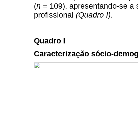
(
n
= 109), apresentando-se a 
profissional
(Quadro I).
Quadro I
Caracterização sócio-demogr