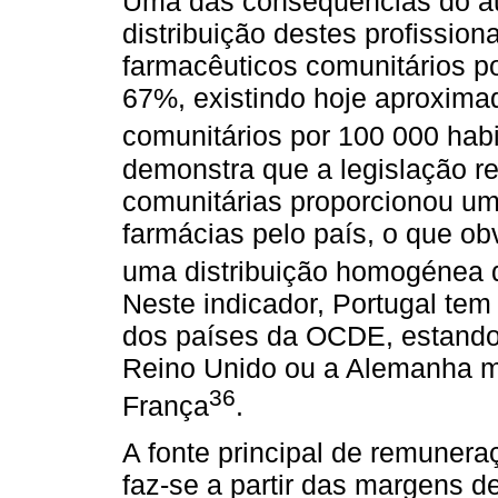
Uma das consequências do aum
distribuição destes profissiona
farmacêuticos comunitários p
67%, existindo hoje aproxim
comunitários por 100 000 hab
demonstra que a legislação re
comunitárias proporcionou u
farmácias pelo país, o que o
uma distribuição homogénea d
Neste indicador, Portugal te
dos países da OCDE, estando
Reino Unido ou a Alemanha m
36
França
.
A fonte principal de remuner
faz-se a partir das margens d