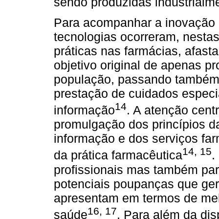
sendo produzidas industrialm
Para acompanhar a inovação 
tecnologias ocorreram, nesta
práticas nas farmácias, afas
objetivo original de apenas p
população, passando também 
prestação de cuidados especi
14
informação
. A atenção cent
promulgação dos princípios da 
informação e dos serviços fa
14
,
15
da prática farmacêutica
.
profissionais mas também par
potenciais poupanças que ge
apresentam em termos de melh
16
,
17
saúde
. Para além da di