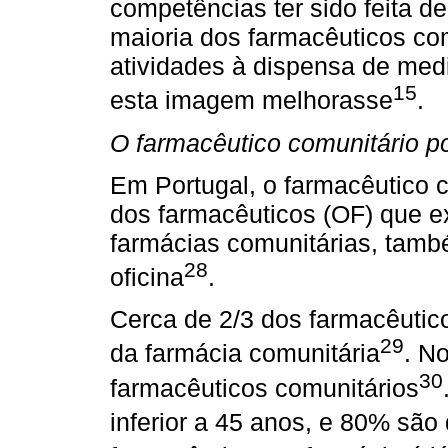
competências ter sido feita d
maioria dos farmacêuticos com
atividades à dispensa de med
15
esta imagem melhorasse
.
O farmacêutico comunitário p
Em Portugal, o farmacêutico
dos farmacêuticos (OF) que ex
farmácias comunitárias, tam
28
oficina
.
Cerca de 2/3 dos farmacêutic
29
da farmácia comunitária
. N
30
farmacêuticos comunitários
inferior a 45 anos, e 80% são