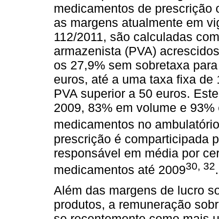
medicamentos de prescrição ob
as margens atualmente em vig
112/2011, são calculadas co
armazenista (PVA) acrescidos
os 27,9% sem sobretaxa para
euros, até a uma taxa fixa d
PVA superior a 50 euros. Es
2009, 83% em volume e 93% 
medicamentos no ambulatóri
prescrição é comparticipada p
responsável em média por cer
30
,
32
medicamentos até 2009
.
Além das margens de lucro s
produtos, a remuneração sobre
se recentemente como mais u