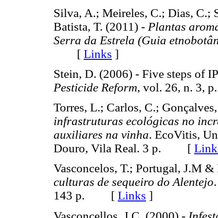
Silva, A.; Meireles, C.; Dias, C.; 
Batista, T. (2011) -
Plantas aromá
Serra da Estrela (Guia etnobotân
[
Links
]
Stein, D. (2006) - Five steps of 
Pesticide
Reform
, vol. 26, n. 3
Torres, L.; Carlos, C.; Gonçalves
infrastruturas ecológicas no inc
auxiliares na vinha
. EcoVitis, U
Douro, Vila Real. 3 p. [
Link
Vasconcelos, T.; Portugal, J.M & 
culturas de sequeiro do Alentejo
143 p. [
Links
]
Vasconcellos, J.C. (2000) -
Infes