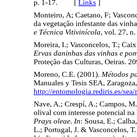
p. 1-17. [
Links
]
Monteiro, A; Caetano, F; Vascon
da vegetação infestante das vinh
e Técnica Vitivinícola
, vol. 27,
Moreira, I.; Vasconcelos, T.; Caix
Ervas daninhas das vinhas e po
Proteção das Culturas, Oeiras
Moreno, C.E. (2001).
Métodos pa
Manuales y Tesis SEA, Zaragoza, 1
http://entomologia.rediris.es/se
Nave, A.; Crespí, A.; Campos, M.
olival com interesse potencial na 
Prays oleae
.
In
: Sousa, E.; Calha,
L.; Portugal, J. & Vasconcelos, T.