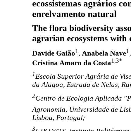
ecossistemas agrários co
enrelvamento natural
The flora biodiversity asso
agrarian ecosystems with 
1
1
Davide Gaião
,
Anabela Nave
1,3*
Cristina Amaro da Costa
1
Escola Superior Agrária de Viseu
da Alagoa, Estrada de Nelas, Ra
2
Centro de Ecologia Aplicada "Pr
Agronomia, Universidade de Lis
Lisboa, Portugal;
3
CI&DETS, Instituto Politécnico 