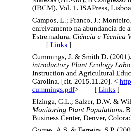
(IBCM). Vol. 1. ISAPress, Lis
Campos, L.; Franco, J.; Monteiro,
enrelvamento na abundancia de a
Estremadura.
Ciência e Técnica V
[
Links
]
Cummings, J. & Smith D. (2001)
introductory Plant Ecology Labo
Instruction and Agricultural Edu
Carolina. [cit. 2015.11.20]. <
htt
cummings.pdf
> [
Links
]
Elzinga, C.L.; Salzer, D.W. & Wi
Monitoring Plant Populations
. 
Business Center, Denver, Colo
Gomes, A.S. & Ferreira, S.P. (200