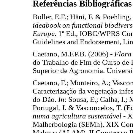
Referências Bibliográficas
Boller, E.F.; Häni, F. & Poehling
ideabook on functional biodiversi
Europe
. 1ª Ed., IOBC/WPRS Comi
Guidelines and Endorsement, L
Caetano, M.F.P.B. (2006) -
Flora
do Trabalho de Fim de Curso de 
Superior de Agronomia. Univer
Caetano, F.; Monteiro, A.; Vascon
Caracterização da vegetação inf
do Dão.
In
: Sousa, E.; Calha, I.; 
Portugal, J. & Vasconcelos, T. (E
numa agricultura sustentável
- X
Malherbologia (SEMh), XIX Cong
Malezas (ALAM), II Congresso Ib