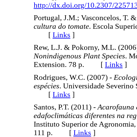
http://dx.doi.org/10.2307/22571
Portugal, J.M.; Vasconcelos, T. &
cultura do tomate
. Escola Superi
[
Links
]
Rew, L.J. & Pokorny, M.L. (2006
Nonindigenous Plant Species
. M
Extension. 78 p. [
Links
]
Rodrigues, W.C. (2007) -
Ecologi
espécies
. Universidade Severino 
[
Links
]
Santos, P.T. (2011) -
Acarofauna d
edafoclimáticas diferentes na re
Instituto Superior de Agronomia,
111 p. [
Links
]