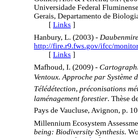
Universidade Federal Fluminense,
Gerais, Departamento de Biologia 
[
Links
]
Hanbury, L. (2003) -
Daubenmire
http://fire.r9.fws.gov/ifcc/mon
[
Links
]
Mafhoud, I. (2009) -
Cartographi
Ventoux. Approche par Système d
Télédétection, préconisations mé
laménagement forestier
. Thèse d
Pays de Vaucluse, Avignon, p
Millennium Ecosystem Assessme
being: Biodiversity Synthesis.
Wor