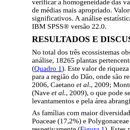
verificar a homogeneidade das var
de médias mais apropriado. Valor
significativos. A análise estatíst
IBM SPSS® versão 22.0.
RESULTADOS E DISCU
No total dos três ecossistemas o
análise, 18265 plantas pertencent
(
Quadro 1
). Este valor de riqueza
para a região do Dão, onde são r
2006, Caetano
et al
., 2009; Mont
(Nave
et al.,
2009), o que pode s
levantamentos e pela área abrangi
As famílias com maior diversidad
Poaceae (17,2%) e Polygonaceae 
respetivamente (
Figura 1
). Estes