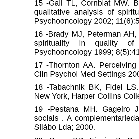
15 -Gall TL, Cornblat MW. Br
qualitative analysis of spiri
Psychooncology 2002; 11(6):
16 -Brady MJ, Peterman AH, Fi
spirituality in quality 
Psychooncology 1999; 8(5):4
17 -Thornton AA. Perceiving 
Clin Psychol Med Settings 200
18 -Tabachnik BK, Fidel LS. 
New York, Harper Collins Coll
19 -Pestana MH. Gageiro J
sociais . A complementaried
Silábo Lda; 2000.