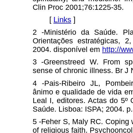
Clin Proc 2001;76:1225-35.
[
Links
]
2 -Ministério da Saúde. P
Orientações estratégicas, 2
2004. disponível em
http://w
3 -Greenstreed W. From spir
sense of chronic illness. Br J
4 -Pais-Ribeiro JL, Pombeir
ânimo e qualidade de vida em
Leal I, editores. Actas do 5
Saúde. Lisboa: ISPA; 2004. p
5 -Feher S, Maly RC. Coping wit
of religious faith. Psychoonco