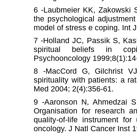
6 -Laubmeier KK, Zakowski SG,
the psychological adjustment 
model of stress e coping. Int
7 -Holland JC, Passik S, Kash
spiritual beliefs in co
Psychooncology 1999;8(1):14
8 -MacCord G, Gilchrist V
spirituality with patients: a 
Med 2004; 2(4):356-61.
9 -Aaronson N, Ahmedzai S
Organisation for research 
quality-of-life instrument for 
oncology. J Natl Cancer Inst 1