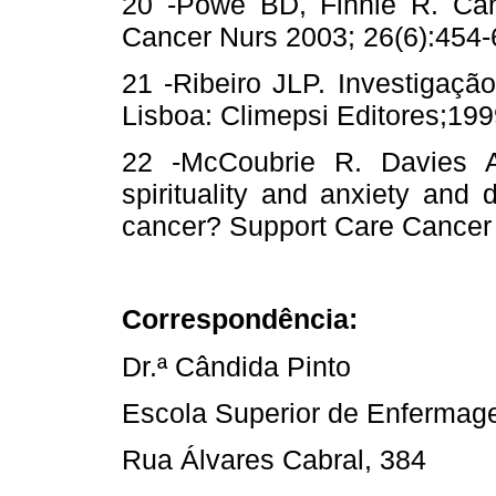
20 -Powe BD, Finnie R. Canc
Cancer Nurs 2003; 26(6):454-
21 -Ribeiro JLP. Investigaçã
Lisboa: Climepsi Editores;199
22 -McCoubrie R. Davies A
spirituality and anxiety and
cancer? Support Care Cancer 
Correspondência:
Dr.ª Cândida Pinto
Escola Superior de Enfermag
Rua Álvares Cabral, 384