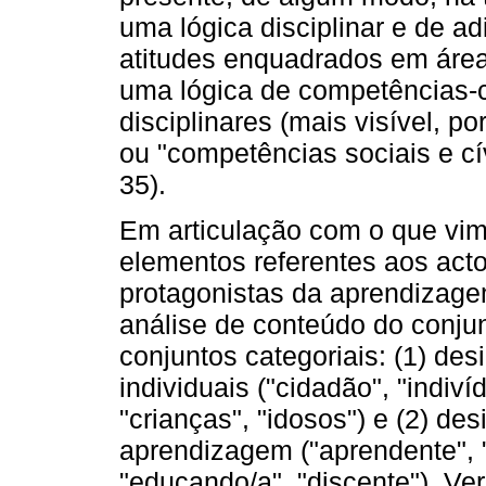
uma lógica disciplinar e de a
atitudes enquadrados em área
uma lógica de competências-c
disciplinares (mais visível, 
ou "competências sociais e cí
35).
Em articulação com o que vimo
elementos referentes aos act
protagonistas da aprendizage
análise de conteúdo do conjun
conjuntos categoriais: (1) des
individuais ("cidadão", "indiví
"crianças", "idosos") e (2) de
aprendizagem ("aprendente", "
"educando/a", "discente"). Ve