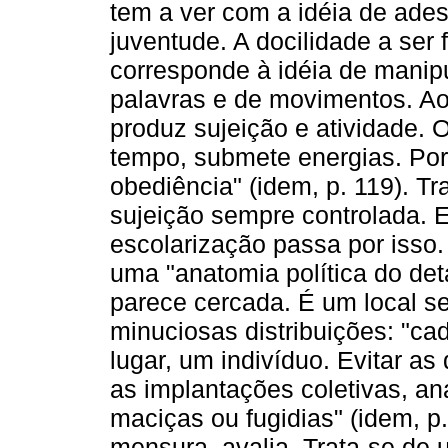
tem a ver com a idéia de ades
juventude. A docilidade a ser 
corresponde à idéia de manip
palavras e de movimentos. Ao
produz sujeição e atividade. 
tempo, submete energias. Por 
obediência" (idem, p. 119). Tr
sujeição sempre controlada. 
escolarização passa por isso.
uma "anatomia política do deta
parece cercada. É um local s
minuciosas distribuições: "ca
lugar, um indivíduo. Evitar as
as implantações coletivas, an
maciças ou fugidias" (idem, p. 
mensura, avalia. Trata-se de u