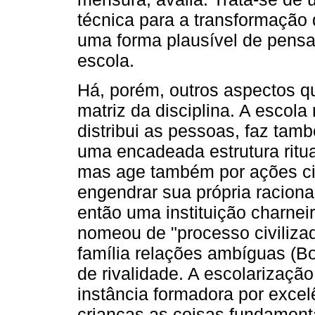
técnica para a transformação 
uma forma plausível de pensar
escola.
Há, porém, outros aspectos q
matriz da disciplina. A esco
distribui as pessoas, faz ta
uma encadeada estrutura ritua
mas age também por ações cifr
engendrar sua própria racional
então uma instituição charnei
nomeou de "processo civiliza
família relações ambíguas (B
de rivalidade. A escolarizaçã
instância formadora por excel
crianças as coisas fundamentai