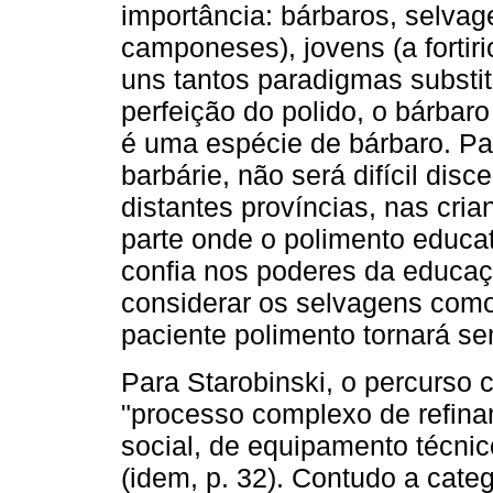
importância: bárbaros, selvagen
camponeses), jovens (a fortir
uns tantos paradigmas subst
perfeição do polido, o bárbar
é uma espécie de bárbaro. Pa
barbárie, não será difícil dis
distantes províncias, nas cri
parte onde o polimento educat
confia nos poderes da educação
considerar os selvagens como
paciente polimento tornará se
Para Starobinski, o percurso 
"processo complexo de refin
social, de equipamento técni
(idem, p. 32). Contudo a catego