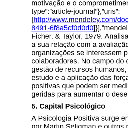
motivação e o comprometiment
type”:”article-journal”},”uris”:
[
http://www.mendeley.com/do
8491-6f8a5cf0d0d0
]}],”mendel
Ficher, & Taylor, 1979. Analis
a sua relação com a avaliaçã
organizações se interessem p
colaboradores. No campo do 
gestão de recursos humanos, a
estudo e a aplicação das forç
positivas que podem ser medi
geridas para aumentar o des
5. Capital Psicológico
A Psicologia Positiva surge 
por Martin Seligman e outros p