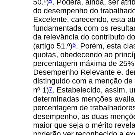
5
50.º)
. Poderá, ainda, ser atr
do desempenho do trabalhad
Excelente, carecendo, esta at
fundamentada com os resulta
da relevância do contributo 
6
(artigo 51.º)
. Porém, esta cla
quotas, obedecendo ao princí
percentagem máxima de 25% 
Desempenho Relevante e, den
distinguido com a menção de 
7
nº 1)
. Estabelecido, assim, 
determinadas menções avalia
percentagem de trabalhadores
desempenho, as duas menções
maior que seja o mérito reve
poderão ver reconhecido a e