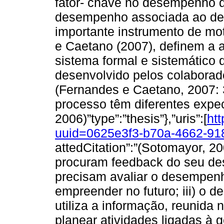
fator- chave no desempenho d
desempenho associada ao de
importante instrumento de mo
e Caetano (2007), definem a
sistema formal e sistemático 
desenvolvido pelos colabora
(Fernandes e Caetano, 2007: 3
processo têm diferentes expe
2006)”type”:”thesis”},”uris”:[
ht
uuid=0625e3f3-b70a-4662-91
attedCitation”:”(Sotomayor, 2
procuram feedback do seu des
precisam avaliar o desempenh
empreender no futuro; iii) o
utiliza a informação, reunida
planear atividades ligadas à