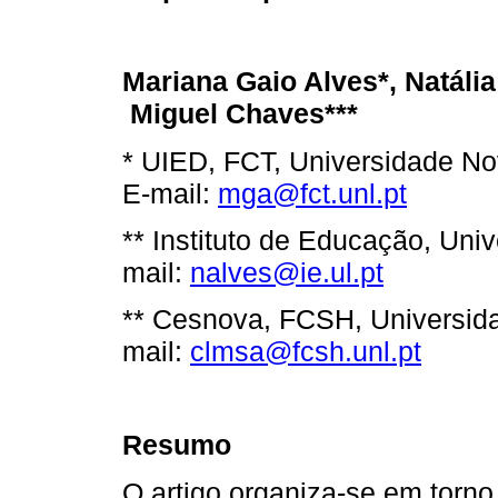
Mariana Gaio Alves*, Natália
Miguel Chaves***
* UIED, FCT, Universidade No
E-mail:
mga@fct.unl.pt
** Instituto de Educação, Uni
mail:
nalves@ie.ul.pt
** Cesnova, FCSH, Universid
mail:
clmsa@fcsh.unl.pt
Resumo
O artigo organiza-se em torno