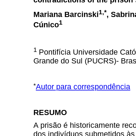
1,*
Mariana Barcinski
, Sabri
1
Cúnico
1
Pontifícia Universidade Cató
Grande do Sul (PUCRS)- Bras
*
Autor para correspondência
RESUMO
A prisão é historicamente rec
dos indivíduos submetidos à