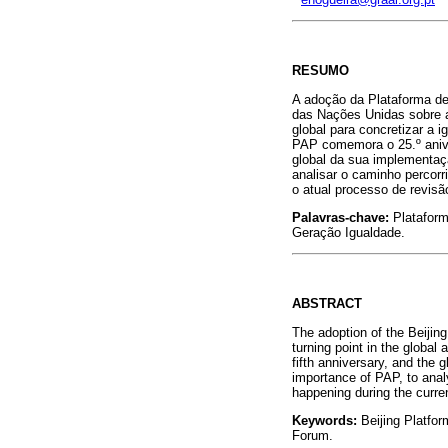
RESUMO
A adoção da Plataforma d
das Nações Unidas sobre 
global para concretizar a 
PAP comemora o 25.º anive
global da sua implementaç
analisar o caminho percorr
o atual processo de revisã
Palavras-chave:
Platafor
Geração Igualdade.
ABSTRACT
The adoption of the Beijin
turning point in the globa
fifth anniversary, and the g
importance of PAP, to analy
happening during the curre
Keywords:
Beijing Platfo
Forum.