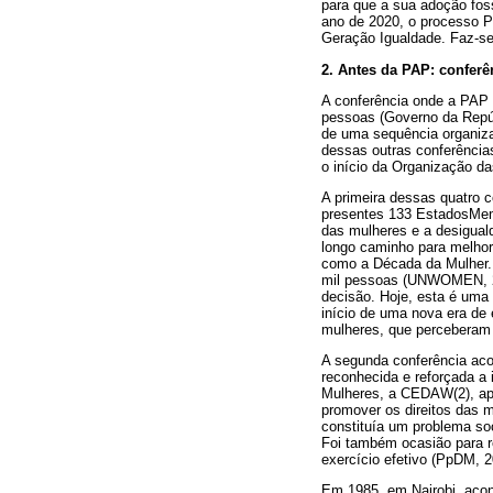
para que a sua adoção fos
ano de 2020, o processo Pe
Geração Igualdade. Faz-se 
2. Antes da PAP: conferê
A conferência onde a PAP f
pessoas (Governo da Repúbl
de uma sequência organiza
dessas outras conferência
o início da Organização da
A primeira dessas quatro c
presentes 133 EstadosMemb
das mulheres e a desigual
longo caminho para melhor
como a Década da Mulher. 
mil pessoas (UNWOMEN, 20
decisão. Hoje, esta é uma
início de uma nova era de 
mulheres, que perceberam q
A segunda conferência ac
reconhecida e reforçada a
Mulheres, a CEDAW(2), apro
promover os direitos das 
constituía um problema soc
Foi também ocasião para re
exercício efetivo (PpDM, 2
Em 1985, em Nairobi, acon