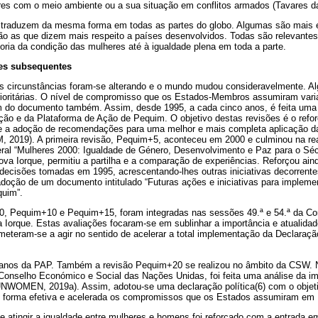
es com o meio ambiente ou a sua situação em conflitos armados (Tavares da
 traduzem da mesma forma em todas as partes do globo. Algumas são mais 
ão as que dizem mais respeito a países desenvolvidos. Todas são relevantes
oria da condição das mulheres até à igualdade plena em toda a parte.
ões subsequentes
s circunstâncias foram-se alterando e o mundo mudou consideravelmente. 
ioritárias. O nível de compromisso que os Estados-Membros assumiram vari
 do documento também. Assim, desde 1995, a cada cinco anos, é feita uma 
ão e da Plataforma de Ação de Pequim. O objetivo destas revisões é o ref
e a adoção de recomendações para uma melhor e mais completa aplicação d
M, 2019). A primeira revisão, Pequim+5, aconteceu em 2000 e culminou na re
eral “Mulheres 2000: Igualdade de Género, Desenvolvimento e Paz para o 
a Iorque, permitiu a partilha e a comparação de experiências. Reforçou aind
as decisões tomadas em 1995, acrescentando-lhes outras iniciativas decorrent
adoção de um documento intitulado “Futuras ações e iniciativas para impleme
quim”.
0, Pequim+10 e Pequim+15, foram integradas nas sessões 49.ª e 54.ª da Co
Iorque. Estas avaliações focaram-se em sublinhar a importância e atualida
eram-se a agir no sentido de acelerar a total implementação da Declaraçã
anos da PAP. Também a revisão Pequim+20 se realizou no âmbito da CSW. 
 Conselho Económico e Social das Nações Unidas, foi feita uma análise da 
 (UNWOMEN, 2019a). Assim, adotou-se uma declaração política(6) com o objet
de forma efetiva e acelerada os compromissos que os Estados assumiram em
de atingir a igualdade entre mulheres e homens foi reforçado com a entrada 