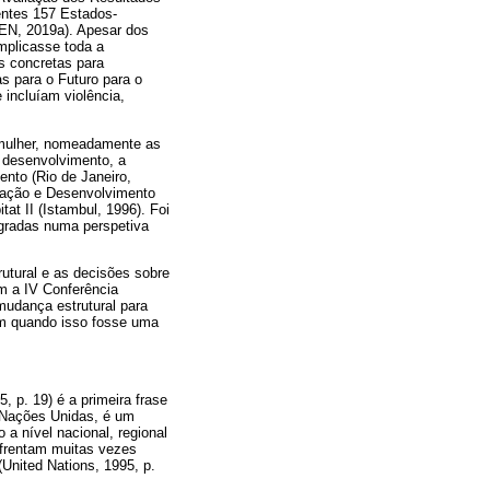
entes 157 Estados-
EN, 2019a). Apesar dos
mplicasse toda a
as concretas para
s para o Futuro para o
 incluíam violência,
 mulher, nomeadamente as
 desenvolvimento, a
nto (Rio de Janeiro,
ulação e Desenvolvimento
at II (Istambul, 1996). Foi
egradas numa perspetiva
utural e as decisões sobre
 a IV Conferência
mudança estrutural para
am quando isso fosse uma
 p. 19) é a primeira frase
Nações Unidas, é um
 a nível nacional, regional
nfrentam muitas vezes
United Nations, 1995, p.