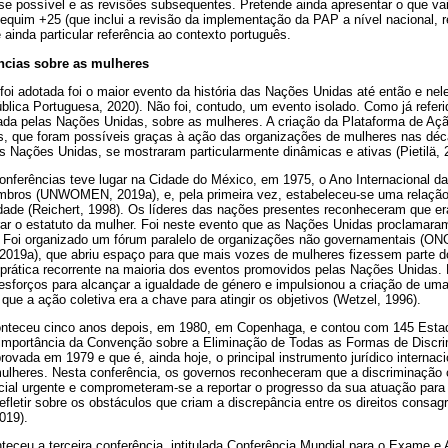
se possível e as revisões subsequentes. Pretende ainda apresentar o que va
quim +25 (que inclui a revisão da implementação da PAP a nível nacional, re
ainda particular referência ao contexto português.
ncias sobre as mulheres
oi adotada foi o maior evento da história das Nações Unidas até então e nele
ica Portuguesa, 2020). Não foi, contudo, um evento isolado. Como já referid
da pelas Nações Unidas, sobre as mulheres. A criação da Plataforma de A
s, que foram possíveis graças à ação das organizações de mulheres nas déc
s Nações Unidas, se mostraram particularmente dinâmicas e ativas (Pietilä, 
onferências teve lugar na Cidade do México, em 1975, o Ano Internacional d
ros (UNWOMEN, 2019a), e, pela primeira vez, estabeleceu-se uma relação 
dade (Reichert, 1998). Os líderes das nações presentes reconheceram que er
ar o estatuto da mulher. Foi neste evento que as Nações Unidas proclamara
Foi organizado um fórum paralelo de organizações não governamentais (ONG
19a), que abriu espaço para que mais vozes de mulheres fizessem parte d
 prática recorrente na maioria dos eventos promovidos pelas Nações Unidas.
esforços para alcançar a igualdade de género e impulsionou a criação de uma 
ue a ação coletiva era a chave para atingir os objetivos (Wetzel, 1996).
onteceu cinco anos depois, em 1980, em Copenhaga, e contou com 145 Esta
 importância da Convenção sobre a Eliminação de Todas as Formas de Discri
vada em 1979 e que é, ainda hoje, o principal instrumento jurídico internaci
mulheres. Nesta conferência, os governos reconheceram que a discriminação 
ial urgente e comprometeram-se a reportar o progresso da sua atuação para o
fletir sobre os obstáculos que criam a discrepância entre os direitos consagr
019).
teceu a terceira conferência, intitulada Conferência Mundial para o Exame e