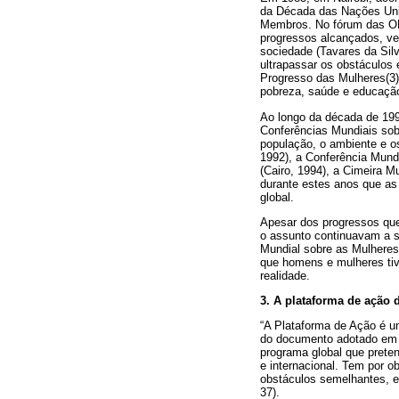
da Década das Nações Unid
Membros. No fórum das ON
progressos alcançados, ve
sociedade (Tavares da Silv
ultrapassar os obstáculos 
Progresso das Mulheres(3) 
pobreza, saúde e educaçã
Ao longo da década de 199
Conferências Mundiais so
população, o ambiente e o
1992), a Conferência Mund
(Cairo, 1994), a Cimeira M
durante estes anos que as
global.
Apesar dos progressos que
o assunto continuavam a 
Mundial sobre as Mulheres,
que homens e mulheres ti
realidade.
3. A plataforma de ação
“A Plataforma de Ação é u
do documento adotado em 
programa global que preten
e internacional. Tem por o
obstáculos semelhantes, e
37).