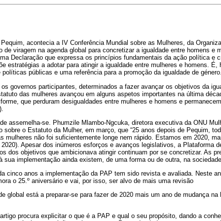
Pequim, acontecia a IV Conferência Mundial sobre as Mulheres, da Organiz
 de viragem na agenda global para concretizar a igualdade entre homens e m
ma Declaração que expressa os princípios fundamentais da ação política e c
 estratégias a adotar para atingir a igualdade entre mulheres e homens. É, 
 políticas públicas e uma referência para a promoção da igualdade de género
os governos participantes, determinados a fazer avançar os objetivos da ig
statuto das mulheres avançou em alguns aspetos importantes na última déc
iforme, que perduram desigualdades entre mulheres e homens e permanecem 
).
idade assemelha-se. Phumzile Mlambo-Ngcuka, diretora executiva da ONU Mulh
o sobre o Estatuto da Mulher, em março, que “25 anos depois de Pequim, t
das mulheres não foi suficientemente longe nem rápido. Estamos em 2020, m
, 2020). Apesar dos inúmeros esforços e avanços legislativos, a Plataforma 
os dos objetivos que ambicionava atingir continuam por se concretizar. As p
à sua implementação ainda existem, de uma forma ou de outra, na sociedade
a cinco anos a implementação da PAP tem sido revista e avaliada. Neste an
a o 25.º aniversário e vai, por isso, ser alvo de mais uma revisão
e global está a preparar-se para fazer de 2020 mais um ano de mudança na h
artigo procura explicitar o que é a PAP e qual o seu propósito, dando a conhec