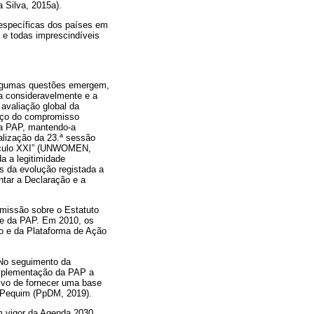
 Silva, 2015a).
específicas dos países em
 e todas imprescindíveis
Algumas questões emergem,
a consideravelmente e a
avaliação global da
orço do compromisso
a PAP, mantendo-a
alização da 23.ª sessão
Século XXI” (UNWOMEN,
a a legitimidade
es da evolução registada a
ntar a Declaração e a
missão sobre o Estatuto
de da PAP. Em 2010, os
o e da Plataforma de Ação
No seguimento da
implementação da PAP a
ivo de fornecer uma base
 Pequim (PpDM, 2019).
em vigor da Agenda 2030