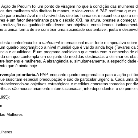
 Ação de Pequim foi um ponto de viragem no que à condição das mulheres di
tos das mulheres são direitos humanos, e vice-versa. A PAP reafirma que os
são parte inalienável e indivisível dos direitos humanos e reconhece que o
eres é um fator determinante para o século XXI, na altura, prestes a começar
a realização da igualdade não devem ser objetivos considerados isoladame
ão a única forma de se construir uma sociedade sustentável, justa e desenvol
esta conferência foi o
statement
internacional mais forte e imperativo sobre
i um quadro programático a nível mundial que é válido ainda hoje (Tavares da 
ência e atualidade. É um programa ambicioso que conta com o empenho de d
ida em que contempla um conjunto de medidas destinadas a eliminar os obst
entre homens e mulheres. A abrangência e, simultaneamente, a especificidade
ento que é ainda hoje.
ervenção prioritária.
A PAP, enquanto quadro programático para a ação política
, que suscitam especial preocupação e são de particular urgência. Cada uma 
stabelecendo-se objetivos estratégicos e medidas concretas tomadas por div
ríticas são necessariamente interrelacionadas, interdependentes e de primeira
1995):
za
das Mulheres
ulheres