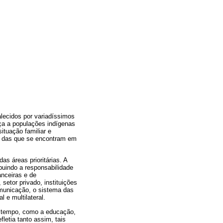
lecidos por variadíssimos
ença a populações indígenas
ituação familiar e
e das que se encontram em
s áreas prioritárias. A
buindo a responsabilidade
anceiras e de
setor privado, instituições
omunicação, o sistema das
 e multilateral.
o tempo, como a educação,
letia tanto assim, tais