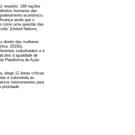
z respeito: 189 nações
 direitos humanos das
 empoderamento económico,
. Avança ainda que o
nte como uma questão das
vida” (United Nations,
 o direito das mulheres
Silva, 2015b),
iferentes
stakeholders
e é
áculos à igualdade de
 da Plataforma de Ação
, elege 12 áreas críticas
delas é submetida ao
ersos intervenientes para
 prioridade.