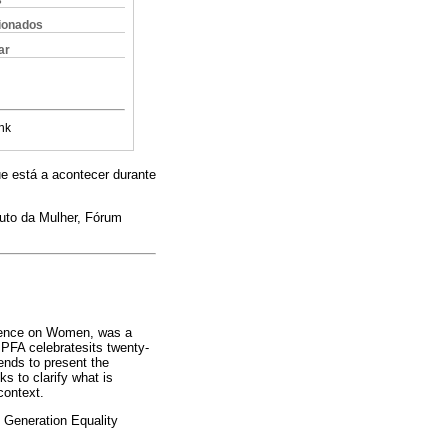
s
cionados
ar
nk
ue está a acontecer durante
uto da Mulher, Fórum
ference on Women, was a
 PFA celebratesits twenty-
tends to present the
s to clarify what is
context.
, Generation Equality