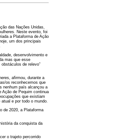
ação das Nações Unidas,
ulheres. Neste evento, foi
riada a Plataforma de Ação
hoje, um dos principais
.
ualdade, desenvolvimento e
ada mas que esse
obstáculos de relevo”
eres, afirmou, durante a
odas/os reconhecemos que
as nenhum país alcançou a
de Ação de Pequim continua
reocupações que existiam
 atual e por todo o mundo.
o de 2020, a Plataforma
istória da conquista da
er o trajeto percorrido