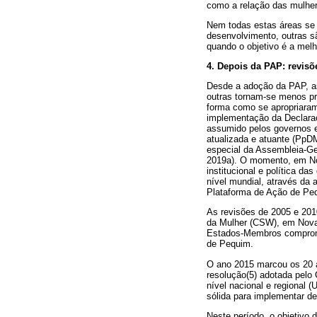
como a relação das mulher
Nem todas estas áreas se
desenvolvimento, outras s
quando o objetivo é a melh
4. Depois da PAP: revis
Desde a adoção da PAP, a
outras tornam-se menos pr
forma como se apropriaram
implementação da Declaraç
assumido pelos governos 
atualizada e atuante (PpD
especial da Assembleia-G
2019a). O momento, em Nov
institucional e política d
nível mundial, através da 
Plataforma de Ação de Pe
As revisões de 2005 e 201
da Mulher (CSW), em Nova 
Estados-Membros compromet
de Pequim.
O ano 2015 marcou os 20 
resolução(5) adotada pelo
nível nacional e regional
sólida para implementar 
Neste período, o objetivo 