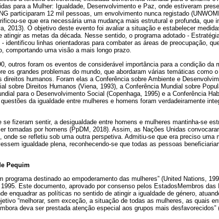
as para a Mulher: Igualdade, Desenvolvimento e Paz, onde estiveram pres
G participaram 12 mil pessoas, um envolvimento nunca registado (UNWOM
rificou-se que era necessária uma mudança mais estrutural e profunda, que i
a, 2013). O objetivo deste evento foi avaliar a situação e estabelecer medid
e atingir as metas da década. Nesse sentido, o programa adotado - Estratégia
- identificou linhas orientadoras para combater as áreas de preocupação, que
o, comportando uma visão a mais longo prazo.
0, outros foram os eventos de considerável importância para a condição da
bre os grandes problemas do mundo, que abordaram várias temáticas como o
s direitos humanos. Foram elas a Conferência sobre Ambiente e Desenvolvime
ial sobre Direitos Humanos (Viena, 1993), a Conferência Mundial sobre Pop
undial para o Desenvolvimento Social (Copenhaga, 1995) e a Conferência Habit
 questões da igualdade entre mulheres e homens foram verdadeiramente int
 se fizeram sentir, a desigualdade entre homens e mulheres mantinha-se estr
ser tomadas por homens (PpDM, 2018). Assim, as Nações Unidas convocaram
 onde se refletiu sob uma outra perspetiva. Admitiu-se que era preciso uma 
vessem igualdade plena, reconhecendo-se que todas as pessoas beneficiari
 de Pequim
m programa destinado ao empoderamento das mulheres” (United Nations, 1995,
1995. Este documento, aprovado por consenso pelos EstadosMembros das 
de enquadrar as políticas no sentido de atingir a igualdade de género, atuando
bjetivo “melhorar, sem exceção, a situação de todas as mulheres, as quais e
mbora deva ser prestada atenção especial aos grupos mais desfavorecidos” (