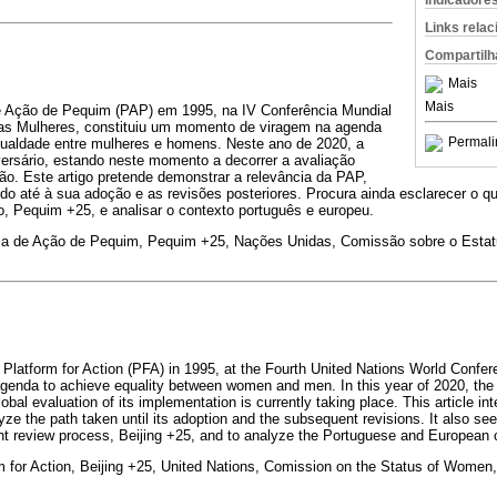
Indicadore
Links rela
Compartilh
Mais
Mais
e Ação de Pequim (PAP) em 1995, na IV Conferência Mundial
as Mulheres, constituiu um momento de viragem na agenda
Permali
igualdade entre mulheres e homens. Neste ano de 2020, a
rsário, estando neste momento a decorrer a avaliação
ão. Este artigo pretende demonstrar a relevância da PAP,
ido até à sua adoção e as revisões posteriores. Procura ainda esclarecer o q
o, Pequim +25, e analisar o contexto português e europeu.
ma de Ação de Pequim, Pequim +25, Nações Unidas, Comissão sobre o Estat
g Platform for Action (PFA) in 1995, at the Fourth United Nations World Con
l agenda to achieve equality between women and men. In this year of 2020, the
lobal evaluation of its implementation is currently taking place. This article in
ze the path taken until its adoption and the subsequent revisions. It also seek
nt review process, Beijing +25, and to analyze the Portuguese and European 
rm for Action, Beijing +25, United Nations, Comission on the Status of Women