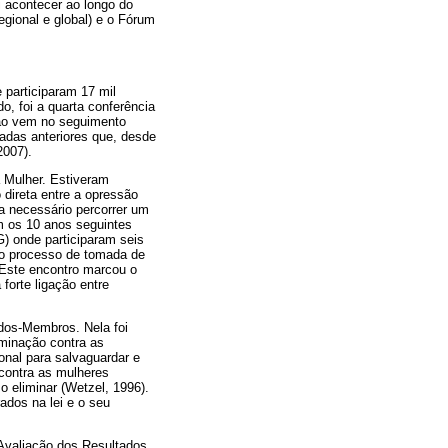
i acontecer ao longo do
gional e global) e o Fórum
 participaram 17 mil
o, foi a quarta conferência
ção vem no seguimento
adas anteriores que, desde
2007).
a Mulher. Estiveram
direta entre a opressão
a necessário percorrer um
m os 10 anos seguintes
) onde participaram seis
o processo de tomada de
 Este encontro marcou o
forte ligação entre
dos-Membros. Nela foi
minação contra as
onal para salvaguardar e
contra as mulheres
 eliminar (Wetzel, 1996).
ados na lei e o seu
 Avaliação dos Resultados