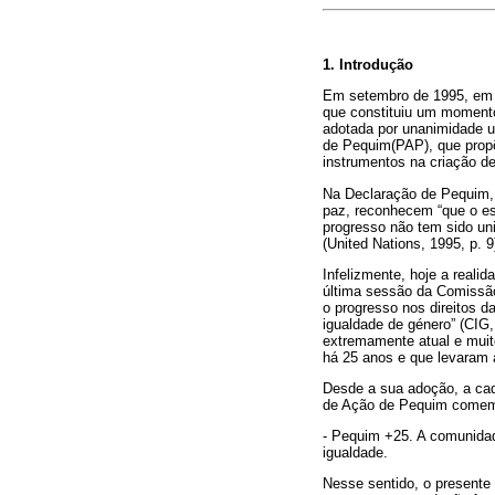
1. Introdução
Em setembro de 1995, em 
que constituiu um momento
adotada por unanimidade u
de Pequim(PAP), que propõe
instrumentos na criação de
Na Declaração de Pequim, 
paz, reconhecem “que o e
progresso não tem sido un
(United Nations, 1995, p. 9
Infelizmente, hoje a real
última sessão da Comissã
o progresso nos direitos 
igualdade de género” (CIG
extremamente atual e muit
há 25 anos e que levaram 
Desde a sua adoção, a cad
de Ação de Pequim comemor
- Pequim +25. A comunidad
igualdade.
Nesse sentido, o presente 