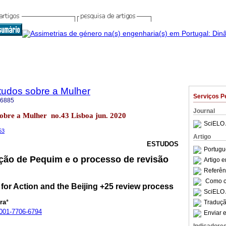
tudos sobre a Mulher
Serviços P
-6885
Journal
sobre a Mulher no.43 Lisboa jun. 2020
SciELO 
53
Artigo
ESTUDOS
Portugu
ção de Pequim e o processo de revisão
Artigo 
Referên
Como ci
 for Action and the Beijing +25 review process
SciELO 
ra
*
Traduçã
-0001-7706-6794
Enviar e