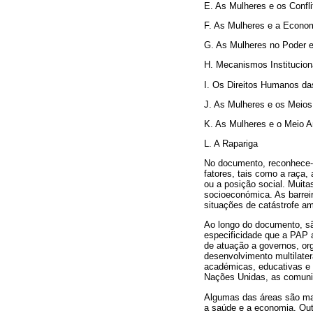
E. As Mulheres e os Confl
F. As Mulheres e a Econo
G. As Mulheres no Poder 
H. Mecanismos Institucion
I. Os Direitos Humanos da
J. As Mulheres e os Meio
K. As Mulheres e o Meio 
L. A Rapariga
No documento, reconhece-s
fatores, tais como a raça, 
ou a posição social. Muita
socioeconómica. As barre
situações de catástrofe am
Ao longo do documento, sã
especificidade que a PAP a
de atuação a governos, org
desenvolvimento multilater
académicas, educativas e 
Nações Unidas, as comunida
Algumas das áreas são mai
a saúde e a economia. Outr