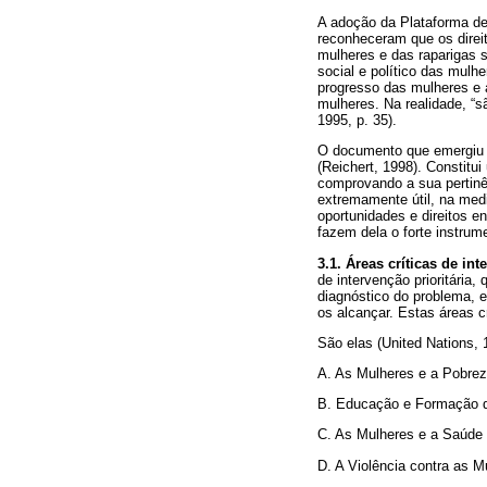
A adoção da Plataforma de
reconheceram que os direi
mulheres e das raparigas 
social e político das mulh
progresso das mulheres e 
mulheres. Na realidade, “s
1995, p. 35).
O documento que emergiu d
(Reichert, 1998). Constitu
comprovando a sua pertin
extremamente útil, na med
oportunidades e direitos 
fazem dela o forte instrum
3.1. Áreas críticas de int
de intervenção prioritária
diagnóstico do problema, e
os alcançar. Estas áreas c
São elas (United Nations, 
A. As Mulheres e a Pobre
B. Educação e Formação 
C. As Mulheres e a Saúde
D. A Violência contra as M