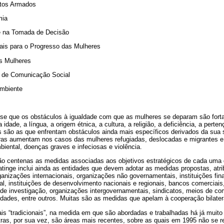
itos Armados
mia
e na Tomada de Decisão
ais para o Progresso das Mulheres
s Mulheres
s de Comunicação Social
Ambiente
e que os obstáculos à igualdade com que as mulheres se deparam são forta
a idade, a língua, a origem étnica, a cultura, a religião, a deficiência, a pert
s são as que enfrentam obstáculos ainda mais específicos derivados da sua s
iras aumentam nos casos das mulheres refugiadas, deslocadas e migrantes 
biental, doenças graves e infeciosas e violência.
o centenas as medidas associadas aos objetivos estratégicos de cada uma da
tinge inclui ainda as entidades que devem adotar as medidas propostas, atri
anizações internacionais, organizações não governamentais, instituições fin
al, instituições de desenvolvimento nacionais e regionais, bancos comerciais, 
de investigação, organizações intergovernamentais, sindicatos, meios de c
des, entre outros. Muitas são as medidas que apelam à cooperação bilateral
s “tradicionais”, na medida em que são abordadas e trabalhadas há já muit
as, por sua vez, são áreas mais recentes, sobre as quais em 1995 não se ref