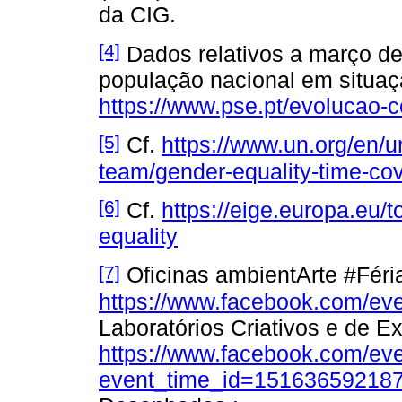
da CIG.
[4]
Dados relativos a março de
população nacional em situa
https://www.pse.pt/evolucao-
[5]
Cf.
https://www.un.org/en/
team/gender-equality-time-co
[6]
Cf.
https://eige.europa.eu/
equality
[7]
Oficinas ambientArte #Fér
https://www.facebook.com/e
Laboratórios Criativos e de 
https://www.facebook.com/e
event_time_id=15163659218