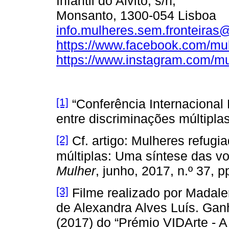
Infantil do Alvito, s/n,
Monsanto, 1300-054 Lisboa
info.mulheres.sem.fronteira
https://www.facebook.com/mul
https://www.instagram.com/mu
[1]
“Conferência Internacional
entre discriminações múltipl
[2]
Cf. artigo: Mulheres refugi
múltiplas: Uma síntese das v
Mulher
, junho, 2017, n.º 37,
[3]
Filme realizado por Madalen
de Alexandra Alves Luís. Ga
(2017) do “Prémio VIDArte - A 