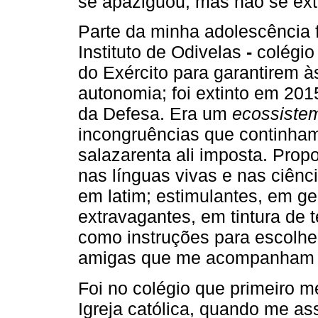
se apaziguou, mas não se ext
Parte da minha adolescência 
Instituto de Odivelas
-
colégio
do Exército para garantirem 
autonomia; foi extinto em 20
da Defesa. Era um
ecossist
incongruências que continham 
salazarenta ali imposta. Pro
nas línguas vivas e nas ciênc
em latim; estimulantes, em geo
extravagantes, em tintura de 
como instruções para escolhe
amigas que me acompanham 
Foi no colégio que primeiro m
Igreja católica, quando me as