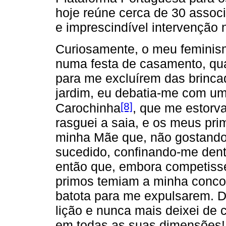
hoje reúne cerca de 30 assoc
e imprescindível intervenção
Curiosamente, o meu feminism
numa festa de casamento, qu
para me excluírem das brinca
jardim, eu debatia-me com um
[8]
Carochinha
, que me estorva
rasguei a saia, e os meus pri
minha Mãe que, não gostando
sucedido, confinando-me dentr
então que, embora competiss
primos temiam a minha concor
batota para me expulsarem. D
lição e nunca mais deixei de
em todas as suas dimensões!