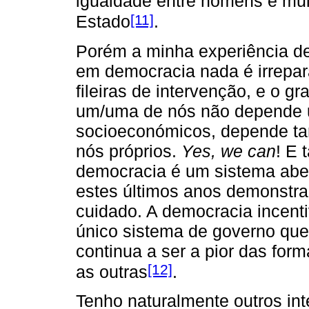
igualdade entre homens e mul
[11]
Estado
.
Porém a minha experiência de
em democracia nada é irrepar
fileiras de intervenção, e o 
um/uma de nós não depende u
socioeconómicos, depende t
nós próprios.
Yes, we can
! E
democracia é um sistema aber
estes últimos anos demonstr
cuidado. A democracia incent
único sistema de governo que
continua a ser a pior das for
[12]
as outras
.
Tenho naturalmente outros int