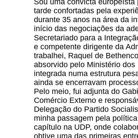
Sou uma convicta europeísta p
tarde confortadas pela experiê
durante 35 anos na área da in
início das negociações da ad
Secretariado para a Integraçã
e competente dirigente da Ad
trabalhei, Raquel de Bethenco
absorvido pelo Ministério dos
integrada numa estrutura pes
ainda se encerravam processo
Pelo meio, fui adjunta do Gab
Comércio Externo e responsáv
Delegação do Partido Sociali
minha passagem pela política 
capítulo na UDP, onde colabo
obtive uma das primeiras ent