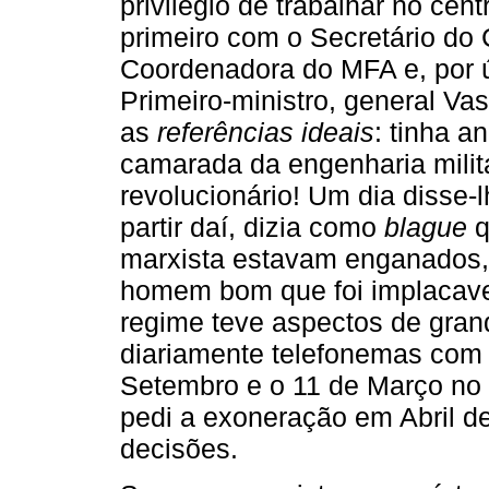
privilégio de trabalhar no cent
primeiro com o Secretário do
Coordenadora do MFA e, por ú
Primeiro-ministro, general V
as
referências ideais
: tinha a
camarada da engenharia milit
revolucionário! Um dia disse-l
partir daí, dizia como
blague
q
marxista estavam enganados, 
homem bom que foi implacavel
regime teve aspectos de grand
diariamente telefonemas com 
Setembro e o 11 de Março no 
pedi a exoneração em Abril d
decisões.