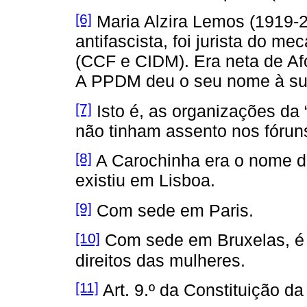
[6]
Maria Alzira Lemos (1919-20
antifascista, foi jurista do m
(CCF e CIDM). Era neta de Afo
A PPDM deu o seu nome à su
[7]
Isto é, as organizações da 
não tinham assento nos fóruns
[8]
A Carochinha era o nome 
existiu em Lisboa.
[9]
Com sede em Paris.
[10]
Com sede em Bruxelas, é 
direitos das mulheres.
[11]
Art. 9.º da Constituição da