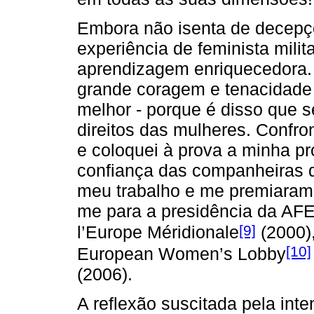
Embora não isenta de decepçõ
experiência de feminista milit
aprendizagem enriquecedora. 
grande coragem e tenacidad
melhor - porque é disso que se
direitos das mulheres. Confr
e coloquei à prova a minha pró
confiança das companheiras 
meu trabalho e me premiaram 
me para a presidência da AF
[9]
l’Europe Méridionale
(2000),
[10]
European Women’s Lobby
(2006).
A reflexão suscitada pela int