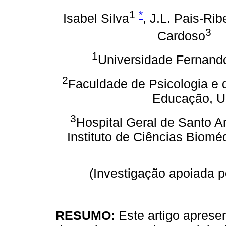
1
*
Isabel Silva
, J.L. Pais-Rib
3
Cardoso
1
Universidade Fernand
2
Faculdade de Psicologia e 
Educação, Un
3
Hospital Geral de Santo A
Instituto de Ciências Biomé
(Investigação apoiada 
RESUMO:
Este artigo aprese