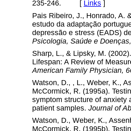
235-246. [
Links
]
Pais Ribeiro, J., Honrado, A. &
estudo da adaptação portugu
depressão e stress (EADS) de
Psicologia, Saúde e Doenças
Sharp, L., & Lipsky, M. (2002
Lifespan: A Review of Measure
American Family Physician, 
Watson, D., , L., Weber, K., A
McCormick, R. (1995a). Testing
symptom structure of anxiety 
patient samples.
Journal of A
Watson, D., Weber, K., Assenhe
McCormick, R. (1995b). Testing