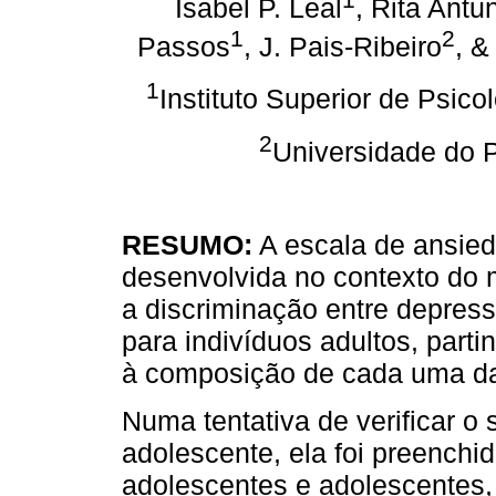
Isabel P. Leal
, Rita Antu
1
2
Passos
, J. Pais-Ribeiro
, &
1
Instituto Superior de Psico
2
Universidade do 
RESUMO:
A escala de ansied
desenvolvida no contexto do m
a discriminação entre depress
para indivíduos adultos, part
à composição de cada uma d
Numa tentativa de verificar 
adolescente, ela foi preenchid
adolescentes e adolescentes,