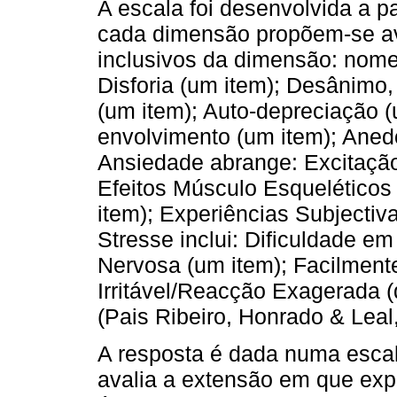
A escala foi desenvolvida a pa
cada dimensão propõem-se av
inclusivos da dimensão: nom
Disforia (um item); Desânimo,
(um item); Auto-depreciação (
envolvimento (um item); Anedo
Ansiedade abrange: Excitação
Efeitos Músculo Esqueléticos
item); Experiências Subjectiv
Stresse inclui: Dificuldade em
Nervosa (um item); Facilment
Irritável/Reacção Exagerada (d
(Pais Ribeiro, Honrado & Leal
A resposta é dada numa escala
avalia a extensão em que ex