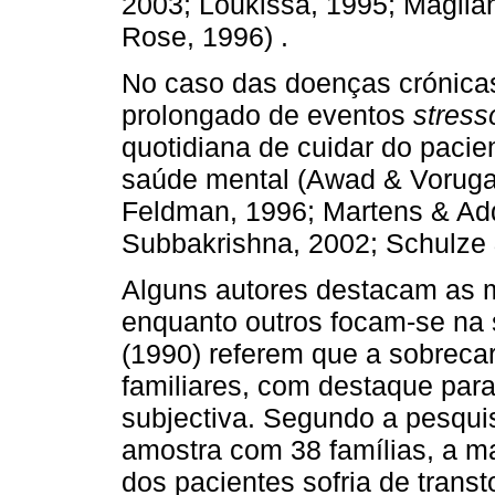
2003; Loukissa, 1995; Magliano
Rose, 1996) .
No caso das doenças crónicas
prolongado de eventos
stress
quotidiana de cuidar do pacien
saúde mental (Awad & Vorugan
Feldman, 1996; Martens & Ad
Subbakrishna, 2002; Schulze 
Alguns autores destacam as m
enquanto outros focam-se na 
(1990) referem que a sobreca
familiares, com destaque par
subjectiva. Segundo a pesquis
amostra com 38 famílias, a m
dos pacientes sofria de transt