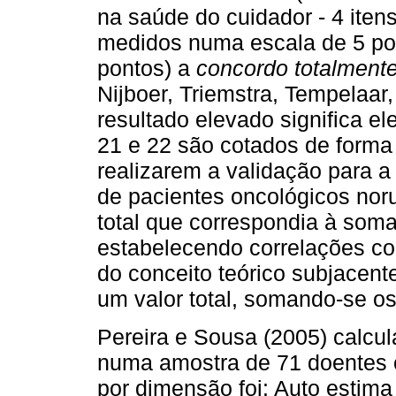
na saúde do cuidador - 4 iten
medidos numa escala de 5 p
pontos) a
concordo
totalment
Nijboer, Triemstra, Tempelaa
resultado elevado significa el
21 e 22 são cotados de forma i
realizarem a validação para a
de pacientes oncológicos no
total que correspondia à som
estabelecendo correlações co
do conceito teórico subjacent
um valor total, somando-se os
Pereira e Sousa (2005) calcul
numa amostra de 71 doentes c
por dimensão foi: Auto estima 