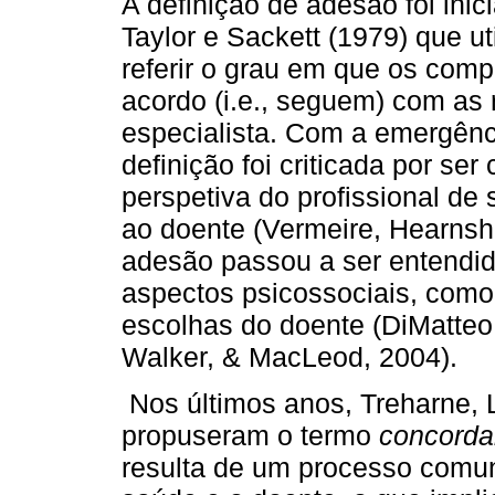
A definição de adesão foi ini
Taylor e Sackett (1979) que u
referir o grau em que os com
acordo (i.e., seguem) com as
especialista. Com a emergênc
definição foi criticada por se
perspetiva do profissional de 
ao doente (Vermeire, Hearns
adesão passou a ser entendi
aspectos psicossociais, como 
escolhas do doente (DiMatteo
Walker, & MacLeod, 2004).
Nos últimos anos, Treharne, L
propuseram o termo
concord
resulta de um processo comuni