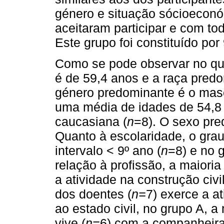
género e situação sócioeconó
aceitaram participar e com to
Este grupo foi constituído por
Como se pode observar no qua
é de 59,4 anos e a raça pred
género predominante é o masc
uma média de idades de 54,8 
caucasiana (
n
=8). O sexo pre
Quanto à escolaridade, o grau
intervalo < 9º ano (
n
=8) e no 
relação à profissão, a maiori
a atividade na construção civi
dos doentes (
n=
7) exerce a at
ao estado civil, no grupo A, a
vive (
n=
6) com a companheira 