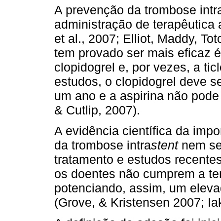
A prevenção da trombose intr
administração de terapêutica 
et al., 2007; Elliot, Maddy, T
tem provado ser mais eficaz é
clopidogrel e, por vezes, a ti
estudos, o clopidogrel deve s
um ano e a aspirina não pode 
& Cutlip, 2007).
A evidência científica da im
da trombose intra
stent
nem se
tratamento e estudos recente
os doentes não cumprem a ter
potenciando, assim, um elev
(Grove, & Kristensen 2007; I